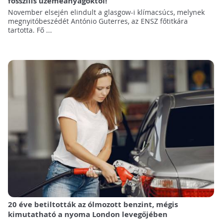
fosszilis üzemeanyagoktól!
November elsején elindult a glasgow-i klímacsúcs, melynek
megnyitóbeszédét António Guterres, az ENSZ főtitkára
tartotta. Fő ...
20 éve betiltották az ólmozott benzint, mégis
kimutatható a nyoma London levegőjében