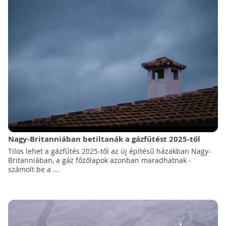
Nagy-Britanniában betiltanák a gázfűtést 2025-től
Tilos lehet a gázfűtés 2025-től az új építésű házakban Nagy-
Britanniában, a gáz főzőlapok azonban maradhatnak -
számolt be a ...