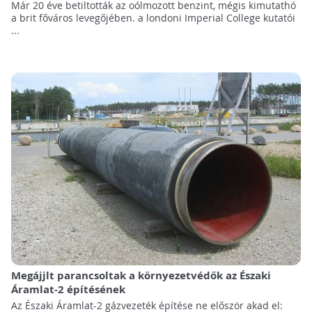
Már 20 éve betiltották az oólmozott benzint, mégis kimutathó
a brit főváros levegőjében. a londoni Imperial College kutatói
...
Megájjlt parancsoltak a környezetvédők az Északi
Áramlat-2 építésének
Az Északi Áramlat-2 gázvezeték építése ne először akad el: