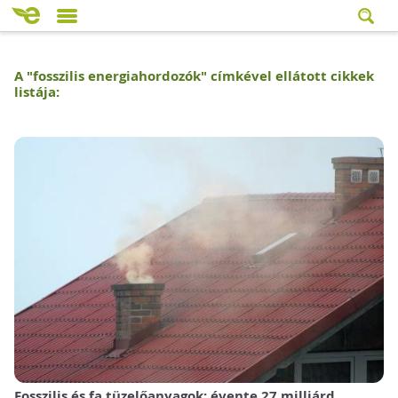
A "
fosszilis energiahordozók
" címkével ellátott cikkek
listája:
Fosszilis és fa tüzelőanyagok: évente 27 milliárd