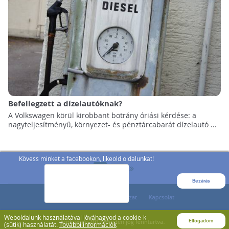
Befellegzett a dízelautóknak?
A Volkswagen körül kirobbant botrány óriási kérdése: a
nagyteljesítményű, környezet- és pénztárcabarát dízelautó ...
Kövess minket a facebookon, likeold oldalunkat!
»
1
2
Bezárás
Weboldalunk használatával jóváhagyod a cookie-k
Elfogadom
(sütik) használatát.
További információk