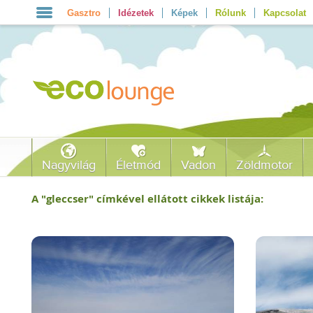
Gasztro
Idézetek
Képek
Rólunk
Kapcsolat
Nagyvilág
Életmód
Vadon
Zöldmotor
A "
gleccser
" címkével ellátott cikkek listája: