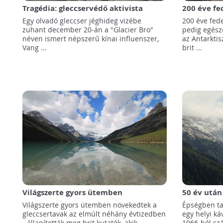
Tragédia: gleccservédő aktivista
200 éve fed
fulladt egy olvadó gleccser vizébe
Brit tudós
Egy olvadó gleccser jéghideg vizébe
200 éve fede
Antarktisz
zuhant december 20-án a "Glacier Bro"
pedig egész
néven ismert népszerű kínai influenszer,
az Antarktis
Vang ...
brit ...
Világszerte gyors ütemben
50 év után
szaporodnak a gleccsertavak
egy gleccs
Világszerte gyors ütemben növekedtek a
Épségben ta
nyomai
gleccsertavak az elmúlt néhány évtizedben
egy helyi ká
- állapították meg brit kutatók, akik ...
1966-ból sz