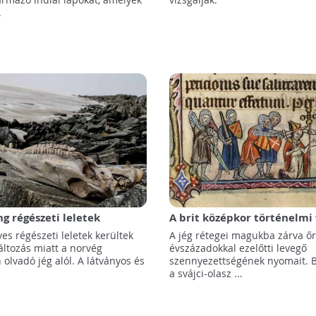
.
ng régészeti leletek
A brit középkor történelmi 
ő az olvadó jég alól
Thomas Becket haláláról is
es régészeti leletek kerültek
A jég rétegei magukba zárva őr
a svájci gleccserekbe zárt
áltozás miatt a norvég
évszázadokkal ezelőtti levegő
légbuborékok
olvadó jég alól. A látványos és
szennyezettségének nyomait. B
a svájci-olasz ...