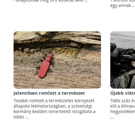
egy annak ..
Jelentősen romlott a természet
Újabb viki
állapota Németországban
kerültek el
Tovább romlott a természetes környezet
Több száz év
állapota Németországban, a szövetségi
elő a klímav
kormány kedden ismertetett vizsgálata a
hegyvidéken 
többi ...
...