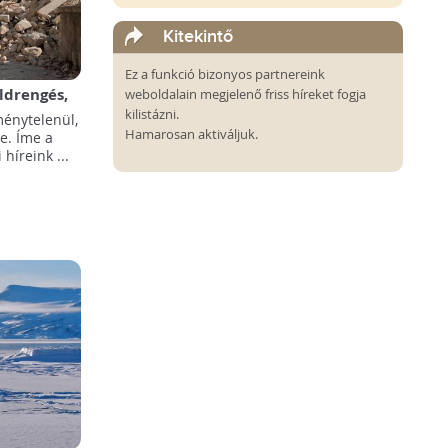
Kitekintő
Ez a funkció bizonyos partnereink
öldrengés,
weboldalain megjelenő friss híreket fogja
zült
kilistázni.
ménytelenül,
Hamarosan aktiváljuk.
re. Íme a
híreink ...