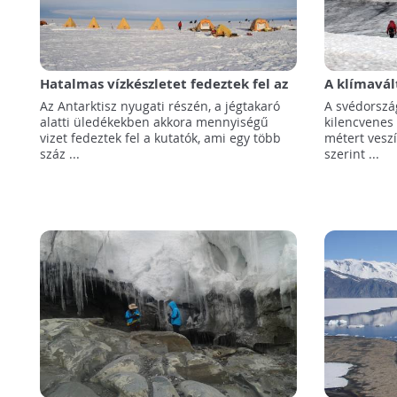
Hatalmas vízkészletet fedeztek fel az
A klímavál
Antarktisz alatt
Svédorszá
Az Antarktisz nyugati részén, a jégtakaró
A svédorszá
alatti üledékekben akkora mennyiségű
kilencvenes
vizet fedeztek fel a kutatók, ami egy több
métert vesz
száz ...
szerint ...