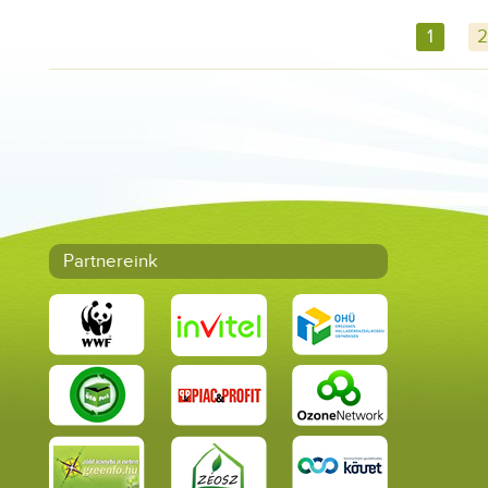
1
2
Partnereink