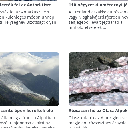
ezték fel az Antarktiszt -
110 négyzetkilométernyi j
okról nevezik el az
tört le az Északi-sark legna
zték fel az Antarktiszt, ezt
A Grönland északkeleti részén 
 hegyeit és gleccsereit
selfjegéből!
en különleges módon ünnepli
vagy Nioghalvfjerdsfjorden ne
zi Helységnév Bizottság: olyan
selfjegéből levált jégdarab a
műholdfelvételek ...
 szinte épen kerültek elő
Rózsaszín hó az Olasz-Alpo
erből egy repülőgépbaleset
lálta meg a francia Alpokban
Olasz kutatók az Alpok gleccse
vézó tulajdonosa azokat az
megjelent rózsaszínes árnyala
ármazó indiai lapokat, amelyek
vizsgálják.