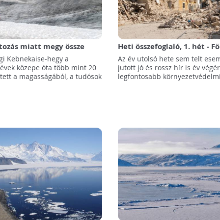
tozás miatt megy össze
Heti összefoglaló, 1. hét - F
g legmagasabb hegycsúcsa
halászati tilalom, fából kés
gi Kebnekaise-hegy a
Az év utolsó hete sem telt ese
műhold
 évek közepe óta több mint 20
jutott jó és rossz hír is év végé
ített a magasságából, a tudósok
legfontosabb környezetvédelmi 