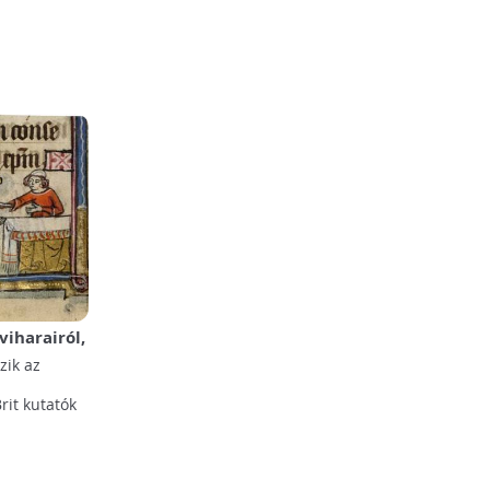
viharairól,
 mesélnek
zik az
rit kutatók