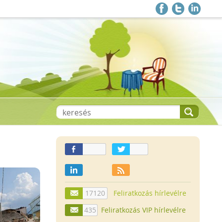
17120
Feliratkozás hírlevélre
435
Feliratkozás VIP hírlevélre