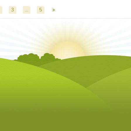
»
3
...
5