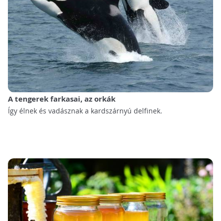
A tengerek farkasai, az orkák
Így élnek és vadásznak a kardszárnyú delfinek.