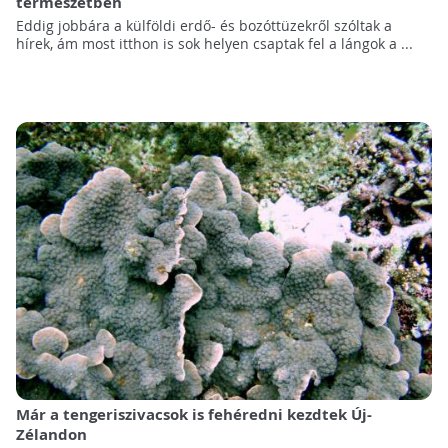
természetben
Eddig jobbára a külföldi erdő- és bozóttüzekről szóltak a
hírek, ám most itthon is sok helyen csaptak fel a lángok a ...
Már a tengeriszivacsok is fehéredni kezdtek Új-
Zélandon