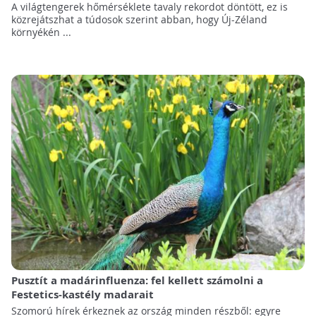
A világtengerek hőmérséklete tavaly rekordot döntött, ez is
közrejátszhat a túdosok szerint abban, hogy Új-Zéland
környékén ...
Pusztít a madárinfluenza: fel kellett számolni a
Festetics-kastély madarait
Szomorú hírek érkeznek az ország minden részből: egyre