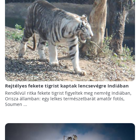
Rejtélyes fekete tigrist kaptak lencsevégre Indiában
Rendkívül ritka fekete tigrist figyeltek meg nemrég Indiában,
Orisza államban: egy lelkes természetbarát amatőr fotós,
Soumen ...