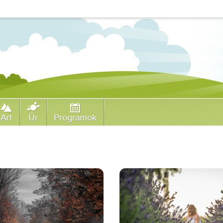
Art
Űr
Programok