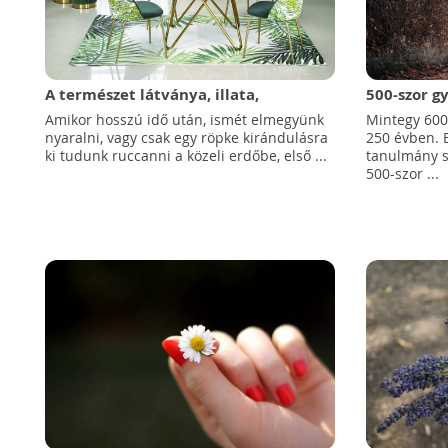
A természet látványa, illata,
500-szor g
tapintása, hangja az otthonunkban
kihalása. 
Amikor hosszú idő után, ismét elmegyünk
Mintegy 600
600 növény
nyaralni, vagy csak egy röpke kirándulásra
250 évben. 
ki tudunk ruccanni a közeli erdőbe, első ...
tanulmány s
500-szor ...