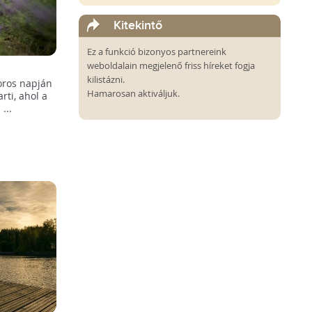
Kitekintő
Ez a funkció bizonyos partnereink
weboldalain megjelenő friss híreket fogja
kilistázni.
zoros napján
Hamarosan aktiváljuk.
rti, ahol a
...