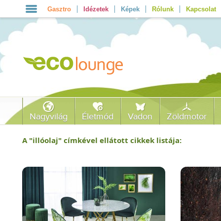
Gasztro
Idézetek
Képek
Rólunk
Kapcsolat
Nagyvilág
Életmód
Vadon
Zöldmotor
A "
illóolaj
" címkével ellátott cikkek listája: