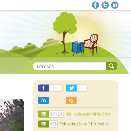
17120
Feliratkozás hírlevélre
435
Feliratkozás VIP hírlevélre