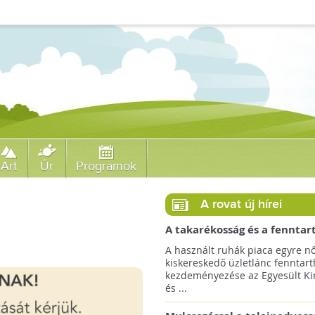
Art
Űr
Programok
A rovat új hírei
A takarékosság és a fenntar
ösztönzésére a Zara 14 euró
A használt ruhák piaca egyre nő
országra terjeszti ki haszná
kiskereskedő üzletlánc fenntart
szolgáltatását!
kezdeményezése az Egyesült Ki
és ...