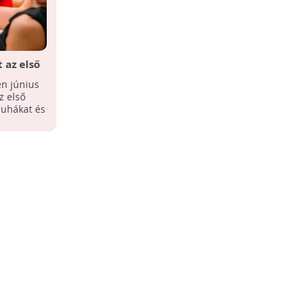
 az első
n június
z első
oruhákat és