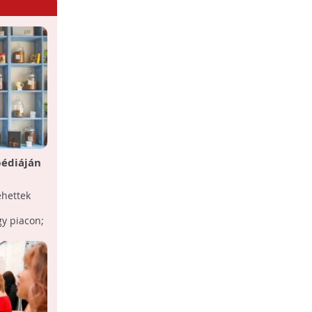
pédiáján
ehettek
y piacon;