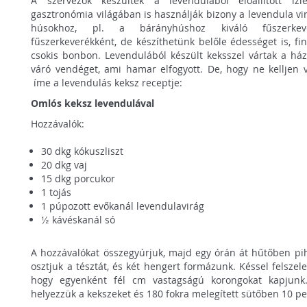
A szervezők készültek a levendulából előállított íz
gasztronómia világában is használják bizony ​a levendula vi
húsokhoz, pl. a bárányhúshoz kiváló fűszerkev
fűszerkeverékként, de készíthetünk belőle édességet is, fi
csokis bonbon. Levendulából készült keksszel vártak a há
váró vendéget, ami hamar elfogyott. De, hogy ne kelljen vá
íme a levendulás keksz receptje:
Omlós keksz levendulával
Hozzávalók:
30 dkg kókuszliszt
20 dkg vaj
15 dkg porcukor
1 tojás
1 púpozott evőkanál levendulavirág
½ kávéskanál só
A hozzávalókat összegyúrjuk, majd egy órán át hűtőben pih
osztjuk a tésztát, és két hengert formázunk. Késsel felszel
hogy egyenként fél cm vastagságú korongokat kapjunk. 
helyezzük a kekszeket és 180 fokra melegített sütőben 10 pe