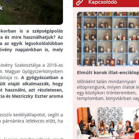
Kapcsolódó
k
ókorban is a szépségápolás
ra és mire használhatjuk? Az
a az egyik legsokoldalúbban
növény napjainkban is, mely
övény Szakosztálya a 2018-as
III. Magyar Gyógyszerkönyvben
Elmúlt korok illat-enciklo
óolaja is.
A gyógyászatban a
dolgoznak kutatók
Időnként talán mindannyian
zült olaját alkalmazzák, hogy
eltöprengünk, milyen illatok l
t használni, azt részletesen,
egy középkori trónteremben,
cia és Mezriczky Eszter aroma
templomban, könyvtárban vag
...
sszív kedélyállapotot, segíti a
 párnánkra lefekvcés előtt, ha