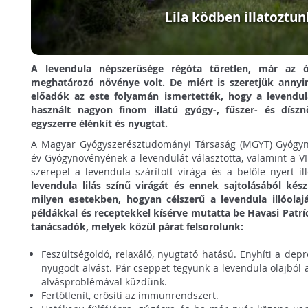
Lila ködben illatoztun
A levendula népszerűsége régóta töretlen, már az 
meghatározó növénye volt. De miért is szeretjük annyi
előadók az este folyamán ismertették, hogy a levendul
használt nagyon finom illatú gyógy-, fűszer- és dísz
egyszerre élénkít és nyugtat.
A Magyar Gyógyszerésztudományi Társaság (MGYT) Gyógyn
év Gyógynövényének a levendulát választotta, valamint a V
szerepel a levendula szárított virága és a belőle nyert ill
levendula lilás színű virágát és ennek sajtolásából kés
milyen esetekben, hogyan célszerű a levendula illóolajá
példákkal és receptekkel kísérve mutatta be Havasi Patrí
tanácsadók, melyek közül párat felsorolunk:
Feszültségoldó, relaxáló, nyugtató hatású. Enyhíti a depre
nyugodt alvást. Pár cseppet tegyünk a levendula olajból a
alvásproblémával küzdünk.
Fertőtlenít, erősíti az immunrendszert.