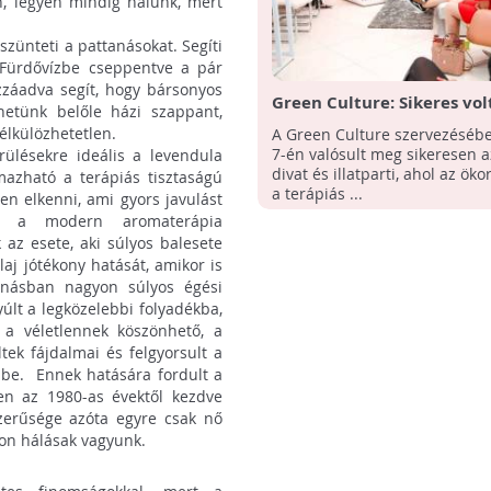
n, legyen mindig nálunk, mert
szünteti a pattanásokat. Segíti
 Fürdővízbe cseppentve a pár
zzáadva segít, hogy bársonyos
Green Culture: Sikeres volt
hetünk belőle házi szappant,
divat & illatparti
élkülözhetetlen.
A Green Culture szervezésébe
7-én valósult meg sikeresen a
rülésekre ideális a levendula
divat és illatparti, ahol az ök
mazható a terápiás tisztaságú
a terápiás ...
ten elkenni, ami gyors javulást
nt a modern aromaterápia
az esete, aki súlyos balesete
aj jótékony hatását, amikor is
banásban nagyon súlyos égési
yúlt a legközelebbi folyadékba,
” a véletlennek köszönhető, a
ek fájdalmai és felgyorsult a
k be. Ennek hatására fordult a
ően az 1980-as évektől kezdve
zerűsége azóta egyre csak nő
yon hálásak vagyunk.