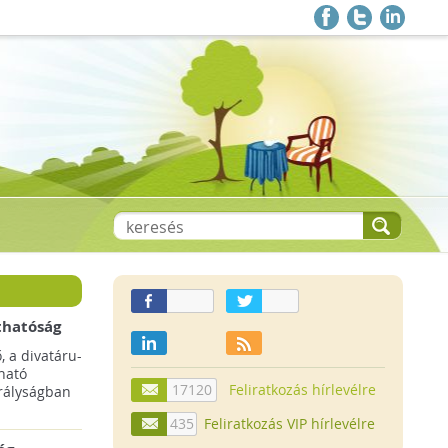
thatóság
pai
, a divatáru-
ltruha
ható
17120
Feliratkozás hírlevélre
rályságban
435
Feliratkozás VIP hírlevélre