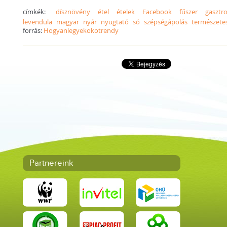
címkék:
dísznövény
étel
ételek
Facebook
fűszer
gasztr
levendula
magyar
nyár
nyugtató
só
szépségápolás
természete
forrás:
Hogyanlegyekokotrendy
Partnereink