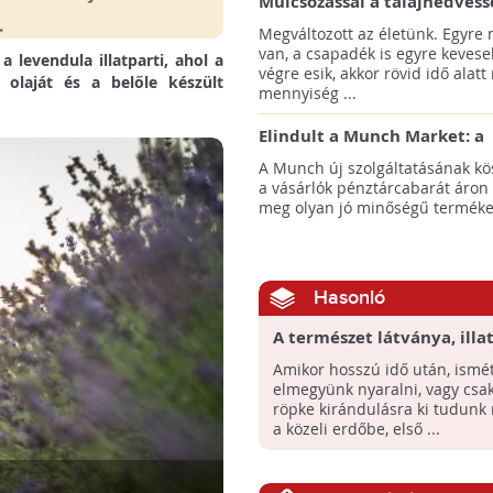
Mulcsozással a talajnedvess
megtartásáért
Megváltozott az életünk. Egyre
van, a csapadék is egyre kevese
 levendula illatparti, ahol a
végre esik, akkor rövid idő alatt
a olaját és a belőle készült
mennyiség ...
Elindult a Munch Market: a
pazarláscsökkentő piactér
A Munch új szolgáltatásának k
a vásárlók pénztárcabarát áron
meg olyan jó minőségű termékeke
Hasonló
A természet látványa, illat
tapintása, hangja az ott
Amikor hosszú idő után, ismé
elmegyünk nyaralni, vagy csa
röpke kirándulásra ki tudunk
a közeli erdőbe, első ...