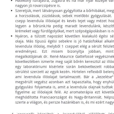
Hatékony fülfájásra, zúgásra és ha már nyár közepe va
nagyon jó rovarcsípésre is.
Szeretjük, mert látványosan gyógyította a bőrhibákat, meg
a horzsolások, zúzódások, sebek mielőbbi gyógyulását.
csepp levendula illóolajat és kevés tejet vagy mézet ho
legyen a bőrünk.Ha pedig maradt levendulánk, készít
krémeket vagy fürdőgolyókat, mert szépségápolásban is n
Nyáron, a túlzott napozást követően kialakuló égési sé
olaja. Más típusú égési sebekre is jó hatásfokkal alkal
levendula illóolaj, melyből 1 cseppet elég a sérült felüle
eredményez. Ezt misem bizonyítja jobban, mi
megalkotójának dr. René-Maurice Gattefossé vegyésznek 
következtében ismerte meg saját bőrén keresztül az illóol
egy laboratóriumi kísérlete során bekövetkezett rob
sérülést szerzett az egyik kezén. Hirtelen reflexből belen
ami levendula illóolajat tartalmazott. Bár a „kezelése
megsérült vegyész azonban azt tapasztalta, hogy enyhült
gyógyulási folyamata is, amit a levendula olajnak tudta
figyelme az illóolajok felé. Az aromaterápia ezt követ
meghódította Franciaországot és Nagy-Britanniát. Néps
szerte a világon, és persze hazánkban is, és mi ezért nag