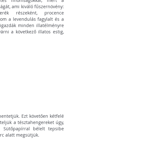
letes finomságokkal, mert a
rágát, ami kiváló fűszernövény:
erék részeként, procence
nom a levendulás fagylalt és a
zigazdák minden illatélményre
rni a következő illatos estig,
entetjük. Ezt követően kétfelé
eteljük a tésztahengereket úgy,
Sütőpapírral bélelt tepsibe
rc alatt megsütjük.