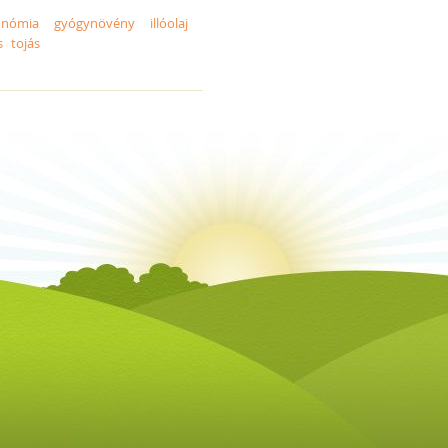
onómia
gyógynövény
illóolaj
s
tojás