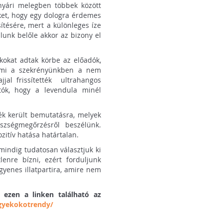
 nyári melegben többek között
ket, hogy egy dologra érdemes
ítésére, mert a különleges íze
lunk belőle akkor az bizony el
ákokat adtak körbe az előadók,
 ami a szekrényünkben a nem
jjal frissítették ultrahangos
átók, hogy a levendula minél
rék került bemutatásra, melyek
szségmegőrzésről beszélünk.
ozitív hatása határtalan.
mindig tudatosan választjuk ki
enre bízni, ezért forduljunk
yenes illatpartira, amire nem
 ezen a linken található az
gyekokotrendy/