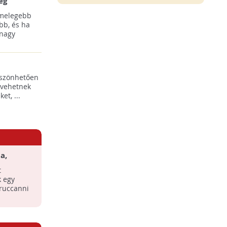
ég
 melegebb
bb, és ha
 nagy
öszönhetően
 vehetnek
t, ...
a,
honunkban
t
k egy
 ruccanni