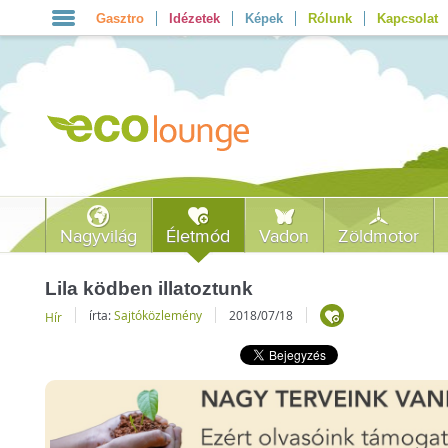
Gasztro
Idézetek
Képek
Rólunk
Kapcsolat
Nagyvilág
Életmód
Vadon
Zöldmotor
Lila ködben illatoztunk
írta:
Sajtóközlemény
2018/07/18
Hír