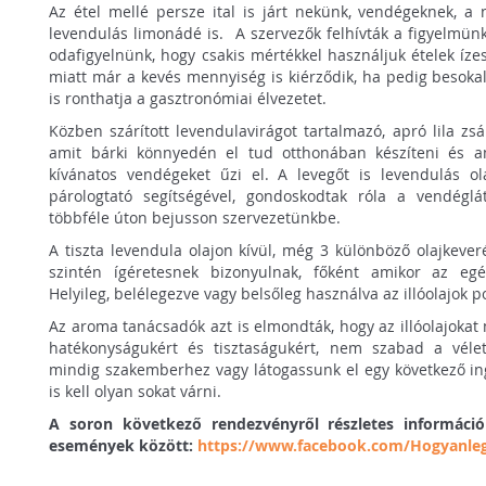
Az étel mellé persze ital is járt nekünk, vendégeknek, a
levendulás limonádé is. A szervezők felhívták a figyelmün
odafigyelnünk, hogy csakis mértékkel használjuk ételek ízes
miatt már a kevés mennyiség is kiérződik, ha pedig besokal
is ronthatja a gasztronómiai élvezetet.
Közben szárított levendulavirágot tartalmazó, apró lila zs
amit bárki könnyedén el tud otthonában készíteni és
kívánatos vendégeket űzi el. A levegőt is levendulás ola
párologtató segítségével, gondoskodtak róla a vendégl
többféle úton bejusson szervezetünkbe.
A tiszta levendula olajon kívül, még 3 különböző olajkeve
szintén ígéretesnek bizonyulnak, főként amikor az egé
Helyileg, belélegezve vagy belsőleg használva az illóolajok p
Az aroma tanácsadók azt is elmondták, hogy az illóolajokat 
hatékonyságukért és tisztaságukért, nem szabad a véletl
mindig szakemberhez vagy látogassunk el egy következő ing
is kell olyan sokat várni.
A soron következő rendezvényről részletes információ
események között:
https://www.facebook.com/Hogyanle