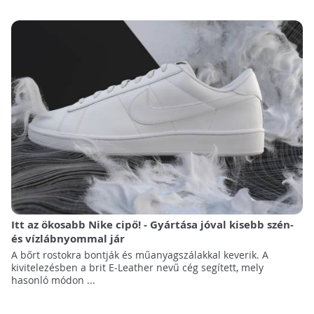
Itt az ökosabb Nike cipő! - Gyártása jóval kisebb szén-
és vízlábnyommal jár
A bőrt rostokra bontják és műanyagszálakkal keverik. A
kivitelezésben a brit E-Leather nevű cég segített, mely
hasonló módon ...