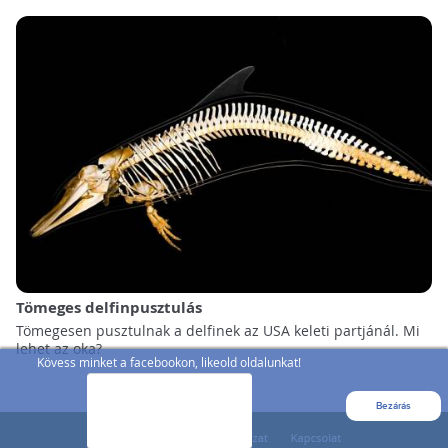
Tömeges delfinpusztulás
Tömegesen pusztulnak a delfinek az USA keleti partjánál. Mi
lehet az oka?
Kövess minket a facebookon, likeold oldalunkat!
Bezárás