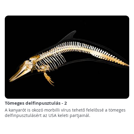
Tömeges delfinpusztulás - 2
A kanyarót is okozó morbilli vírus tehető felelőssé a tömeges
delfinpusztulásért az USA keleti partjainál.