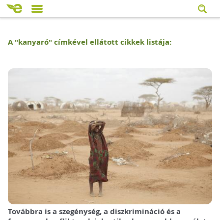
A "
kanyaró
" címkével ellátott cikkek listája:
Továbbra is a szegénység, a diszkrimináció és a