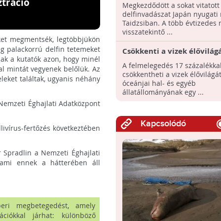
megkezdődött az éves
ztráció
Megkezdődött a sokat vitatott
delfinöldöklés Japánban
delfinvadászat Japán nyugati 
Taidzsiban. A több évtizedes 
visszatekintő ...
eket megmentsék, legtöbbjükön
g palackorrú delfin tetemeket
Csökkenti a vizek élővilág
nak a kutatók azon, hogy minél
felmelegedés
A felmelegedés 17 százalékka
al mintát vegyenek belőlük. Az
csökkentheti a vizek élővilágát
eleket találtak, ugyanis néhány
óceánjai hal- és egyéb
állatállományának egy ...
Nemzeti Éghajlati Adatközpont
Kapcsolódó
livírus-fertőzés következtében
 Spradlin a Nemzeti Éghajlati
ami ennek a hátterében áll
eri megbetegedést, amely
ációkkal járhat: különböző