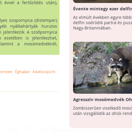
5 évvel a fertőződés után),
Évente mintegy ezer delfi
bálna vetődik partra Nagy
Az elmúlt években egyre több
lyes szopornyica (distemper)
Britanniában
delfin sodródik partra és pusz
yéb nyálkahártyák hurutos
Nagy-Britanniában.
 jelentkezik. A szoőpornyica
 esetében is jelentkezhet,
valamint a mosómedvéknél,
emzeti Éghajlati Adatközpont
Agresszív mosómedvék Oh
Zombiszerűen viselkedő mos
után vizsgálódik az ohiói ren