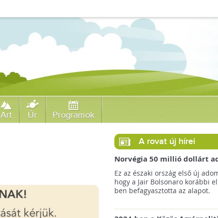
Art
Űr
Programok
A rovat új hírei
Norvégia 50 millió dollárt
a brazil Amazonas-alapnak 
Ez az északi ország első új ado
erdőirtás miatt
hogy a Jair Bolsonaro korábbi e
ben befagyasztotta az alapot.