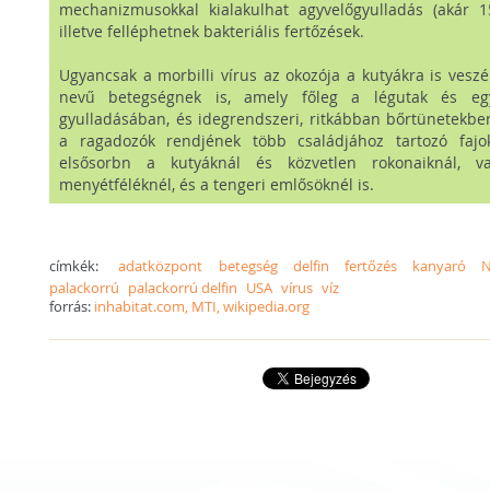
mechanizmusokkal kialakulhat agyvelőgyulladás (akár 1
illetve felléphetnek bakteriális fertőzések.
Ugyancsak a morbilli vírus az okozója a kutyákra is veszé
nevű betegségnek is, amely főleg a légutak és eg
gyulladásában, és idegrendszeri, ritkábban bőrtünetekben
a ragadozók rendjének több családjához tartozó fajok
elsősorbn a kutyáknál és közvetlen rokonaiknál, 
menyétféléknél, és a tengeri emlősöknél is.
címkék:
adatközpont
betegség
delfin
fertőzés
kanyaró
N
palackorrú
palackorrú delfin
USA
vírus
víz
forrás:
inhabitat.com, MTI, wikipedia.org