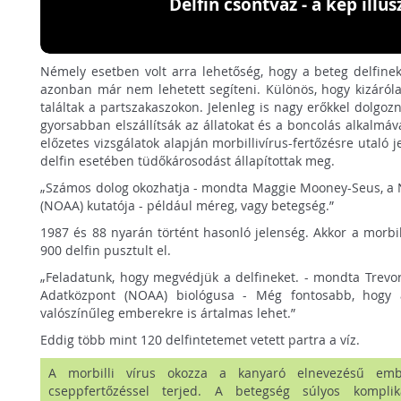
Delfin csontváz - a kép illus
Némely esetben volt arra lehetőség, hogy a beteg delfin
azonban már nem lehetett segíteni. Különös, hogy kizáróla
találtak a partszakaszokon. Jelenleg is nagy erőkkel dolgoz
gyorsabban elszállítsák az állatokat és a boncolás alkalmáv
előzetes vizsgálatok alapján morbillivírus-fertőzésre utaló j
delfin esetében tüdőkárosodást állapítottak meg.
„Számos dolog okozhatja - mondta Maggie Mooney-Seus, a 
(NOAA) kutatója - például méreg, vagy betegség.”
1987 és 88 nyarán történt hasonló jelenség. Akkor a morbil
900 delfin pusztult el.
„Feladatunk, hogy megvédjük a delfineket. - mondta Trevor
Adatközpont (NOAA) biológusa - Még fontosabb, hogy 
valószínűleg emberekre is ártalmas lehet.”
Eddig több mint 120 delfintetemet vetett partra a víz.
A morbilli vírus okozza a kanyaró elnevezésű emb
cseppfertőzéssel terjed. A betegség súlyos komplik