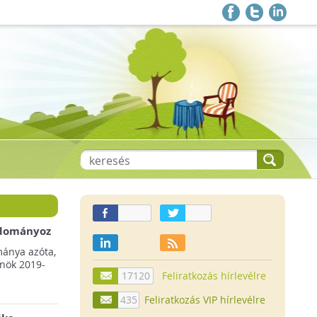
 adományoz
a csökkenő
mánya azóta,
lnök 2019-
17120
Feliratkozás hírlevélre
435
Feliratkozás VIP hírlevélre