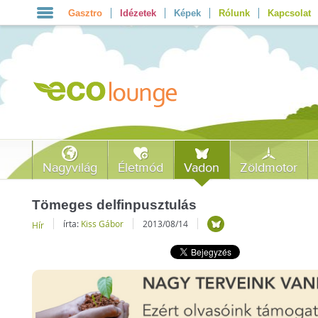
Gasztro
Idézetek
Képek
Rólunk
Kapcsolat
Nagyvilág
Életmód
Vadon
Zöldmotor
Tömeges delfinpusztulás
írta:
Kiss Gábor
2013/08/14
Hír