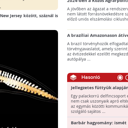
2024-ben a Közös Agrárpolit
keretein belül az erdőtelepí
A jövőben az ágazat a rendszerv
pályázatok az elsők között n
nem látott forrásnövekedésre s
New Jersey között, száznál is
majd meg
előző uniós elszámolási ciklusho
A brazíliai Amazonason átív
autópálya robbanásszerű ill
A brazil törvényhozók elfogadta
erdőirtást indíthat el
törvényjavaslatot, amely szerint
az évtizedekkel ezelőtt megkezd
autópálya ...
Hasonló
Jellegzetes füttyük alapjá
azonosítanák az egyes del
Egy palackorrú delfincsoport 
nem csak uszonyaik apró eltér
az egymás közötti kommuniká
szolgáló sajátos ...
Barbár hagyomány: ismét