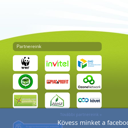
Partnereink
További partnereink »
Kövess minket a faceboo