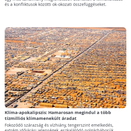
és a konfliktusok közötti ok-okozati összefüggéseket.
Klíma-apokalipszis: Hamarosan megindul a több
tízmilliós klímamenekült áradat
Fokozódó szárazság és vízhiány, tengerszint emelkedés,
extrém időjárási jelenségek, eszkalálódó polgárháborúk.