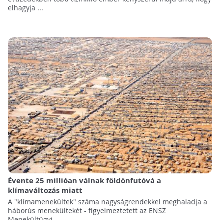
elhagyja ...
Évente 25 millióan válnak földönfutóvá a
klímaváltozás miatt
A "klímamenekültek" száma nagyságrendekkel meghaladja a
háborús menekültekét - figyelmeztetett az ENSZ
Menekültügyi ...