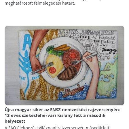
meghatározott felmelegedési határt.
Újra magyar siker az ENSZ nemzetközi rajzversenyén:
13 éves székesfehérvári kislány lett a második
helyezett
A FAO élelmezési világnapi rajzversenyén második lett