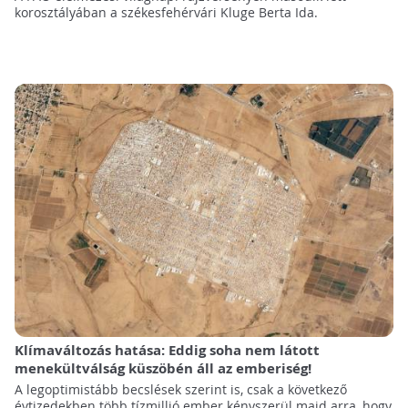
korosztályában a székesfehérvári Kluge Berta Ida.
Klímaváltozás hatása: Eddig soha nem látott
menekültválság küszöbén áll az emberiség!
A legoptimistább becslések szerint is, csak a következő
évtizedekben több tízmillió ember kényszerül majd arra, hogy