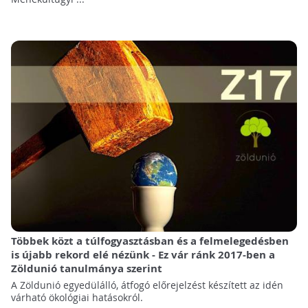
Többek közt a túlfogyasztásban és a felmelegedésben
is újabb rekord elé nézünk - Ez vár ránk 2017-ben a
Zöldunió tanulmánya szerint
A Zöldunió egyedülálló, átfogó előrejelzést készített az idén
várható ökológiai hatásokról.