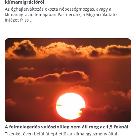
klímamigrációról
Az éghajlatváltozás okozta népességmozgás, avagy a
klímamigráció témájában Partnerünk, a Migrációkutató
Intézet friss ...
A felmelegedés valószínűleg nem áll meg az 1,5 foknál
Tizenkét éven belül átléphetjük a klímaegyezmény által