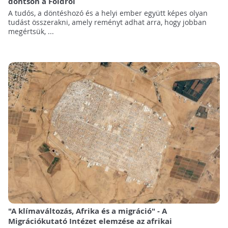
döntsön a Földről
A tudós, a döntéshozó és a helyi ember együtt képes olyan
tudást összerakni, amely reményt adhat arra, hogy jobban
megértsük, ...
"A klímaváltozás, Afrika és a migráció" - A
Migrációkutató Intézet elemzése az afrikai