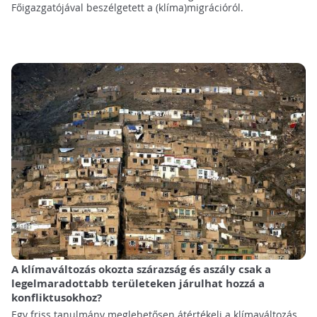
Főigazgatójával beszélgetett a (klíma)migrációról.
A klímaváltozás okozta szárazság és aszály csak a
legelmaradottabb területeken járulhat hozzá a
konfliktusokhoz?
Egy friss tanulmány meglehetősen átértékeli a klímaváltozás