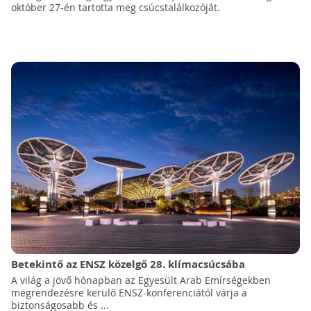
október 27-én tartotta meg csúcstalálkozóját.
Betekintő az ENSZ közelgő 28. klímacsúcsába
A világ a jövő hónapban az Egyesült Arab Emírségekben
megrendezésre kerülő ENSZ-konferenciától várja a
biztonságosabb és ...