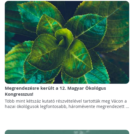
Megrendezésre került a 12. Magyar Ökológus
Kongresszus!
Több mint kétszáz kutató részvételével tartották meg Vácon a
hazai ökológusok legfontosabb, háromévente megrendezett ...