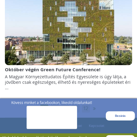
Október végén Green Future Conference!
A Magyar Környezettudatos Építés Egyesülete is úgy látja, a
jövőben csak egészséges, élhető és nyereséges épületeket éri
...
Kövess minket a facebookon, likeold oldalunkat!
»
1
2
3
...
12
Bezárás