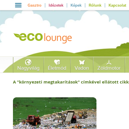
Gasztro
Idézetek
Képek
Rólunk
Kapcsolat
Nagyvilág
Életmód
Vadon
Zöldmotor
A "
környezeti megtakarítások
" címkével ellátott cikk