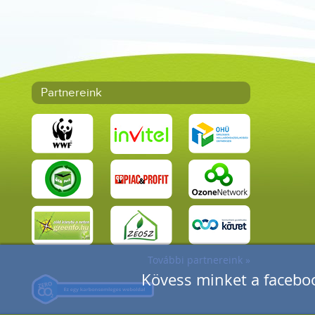
Partnereink
További partnereink »
Kövess minket a faceboo