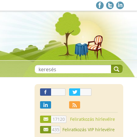
17120
Feliratkozás hírlevélre
435
Feliratkozás VIP hírlevélre