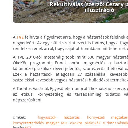
Rekultiválás (szerző: Cezary p
illusztráció
A
TVE
felhívta a figyelmet arra, hogy a háztartások felelne
negyedéért. Az egyesület szerint ezért is fontos, hogy a fo
rendelkezzenek arról, hogy saját otthonukban mit tehetnek
A TVE 2010-től mostanáig több mint 600 magyar háztartá
ÖkoKör programot. Ennek során megmérték a háztartás
különböző praktikák révén jelentős, számszerűsíthető változ
Ezek a háztartások átlagosan 27 százalékkal kevesebb
százalékkal kevesebb vegyes háztartási hulladékot termeltek
A Tudatos Vásárlók Egyesülete nonprofit közhasznú szervezet
az etikus, környezetileg és társadalmilag tudatos vá
népszerűsíteni.
címkék:
fogyasztók
háztartás
környezeti megtakarí
környezetterhelés
magyar
MIT
ökokör
praktikák
tudatos vásárl
forrás:
MTI