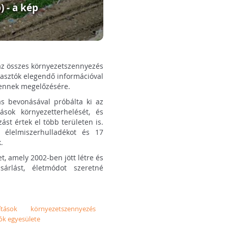
) - a kép
k az összes környezetszennyezés
gyasztók elegendő információval
 ennek megelőzésére.
s bevonásával próbálta ki az
ok környezetterhelését, és
ást értek el több területen is.
 élelmiszerhulladékot és 17
.
, amely 2002-ben jött létre és
sárlást, életmódot szeretné
tások
környezetszennyezés
ók egyesülete