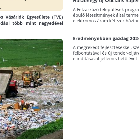
Huszonegy új szociális nap
hátrányos helyzetű kistele
A Felzárkózó települések progr
külterületén!
épülő létesítmények által terme
os Vásárlók Egyesülete (TVE)
elektromos áram kétezer háztart
ldául több mint negyedével
Eredményekben gazdag 2024
az amerikai tengeri szélene
A megrekedt fejlesztésekkel, sz
felbontásával és új tender-eljár
elindításával jellemezhető évet 