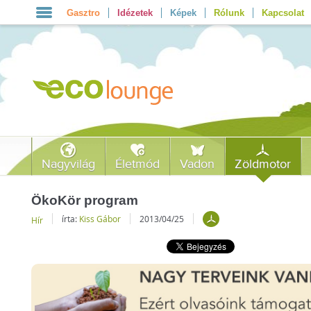
Gasztro
Idézetek
Képek
Rólunk
Kapcsolat
Nagyvilág
Életmód
Vadon
Zöldmotor
ÖkoKör program
írta:
Kiss Gábor
2013/04/25
Hír