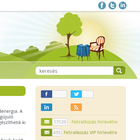
denergia. A
gújuló
17120
Feliratkozás hírlevélre
szíthetik ki
435
Feliratkozás VIP hírlevélre