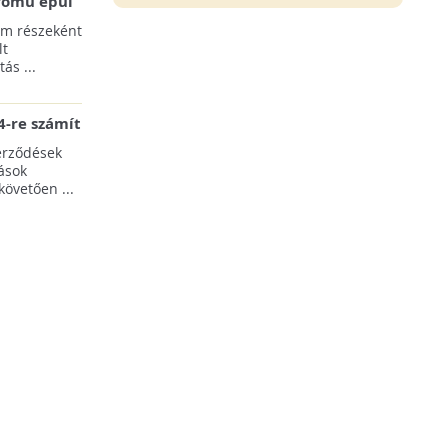
erőmű épül
pülések
am részeként
lt
ás ...
-re számít
rgia-ágazat
erződések
ások
követően ...