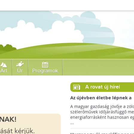
Art
Űr
Programok
A rovat új hírei
Az újévben életbe lépnek a
szélerőművek telepítését
A magyar gazdaság jövője a zöl
megkönnyítő rendelkezések
szélerőművek időjárásfüggő me
energiaforrásként hasznosan egé
...