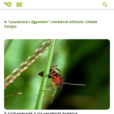
A "
Lausanne-i Egyetem
" címkével ellátott cikkek
listája:
A tűzhangynák a víz veszélyét észlelve