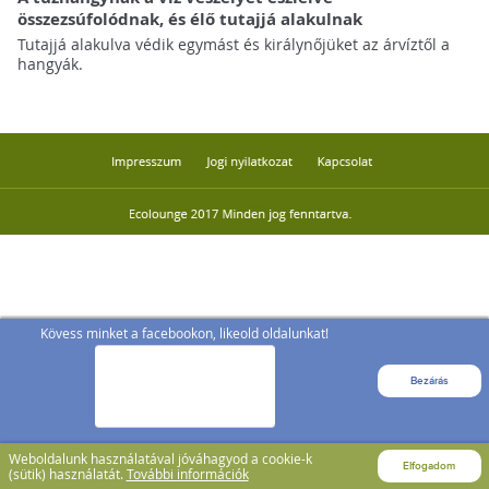
összezsúfolódnak, és élő tutajjá alakulnak
Tutajjá alakulva védik egymást és királynőjüket az árvíztől a
hangyák.
Kövess minket a facebookon, likeold oldalunkat!
Bezárás
Weboldalunk használatával jóváhagyod a cookie-k
Elfogadom
(sütik) használatát.
További információk