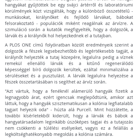
hangyákat gyűjtöttek be egy svájci ártérről és laboratóriumi
körülmények közt vizsgálták, hogy a különböző összetételű -
munkásokat, királynőket és fejlődő lárvákat, bábokat
felsorakoztató - populációk miként reagálnak az árvízre. A
szimuláció során a kutatók megfigyelték, hogy a dolgozók, a
lárvák és a királynők hol helyezkednek el a tutajban.
A PLOS ONE című folyóiratban közölt eredményeik szerint a
dolgozók a fészek legsebezhetőbb és legértékesebb tagját, a
királynőt helyezték a tutaj közepére, legalulra pedig a víznek
remekül ellenálló lárvák és a kitűnő regenerálódó
képességgel bíró dolgozók kerültek, ezáltal minimalizálva a
sérüléseket és a pusztulást. A lárvák legalulra helyezése a
fészek összetartásában is segíthet az árvíz során.
"Azt vártuk, hogy a fenéknél alámerülő hangyák fizetik a
legnagyobb árat, ezért igencsak meglepődtünk, amikor azt
láttuk, hogy a hangyák szisztematikusan a kolónia legfiatalabb
tagjait helyezik oda" - húzta alá Purcell. Mint hozzátette, a
további kísérletekből kiderült, hogy a lárvák és bábok a
hangyatársadalom leginkább úszóképes tagjai és a tutajozás
nem csökkenti a túlélési esélyeiket, vagyis ez a felállás a
legköltséghatékonyabb megoldás a kolónia számára.