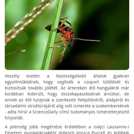
Veszély esetén a közösségalkotó állatok gyakran
együttműködnek, hogy segítsék a csoport túlélését és
biztosítsák további jólétét. Az ártereken élő hangyákról már
korábban kiderült, hogy összekapaszkodnak árvízkor, de
ennek az élő tutajnak a szerkezeti felépítéséről, alakjáról és
társadalmi struktúrájáról alig volt ismerete a szakembereknek
- adta hírül a ScienceDaily című tudományos ismeretterjesztő
hírportál.
A jelenség jobb megértése érdekében a svájci Lausanne-i
Egyetem munkatársaként dolgozó Jessica Purcell és kollégái