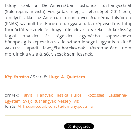
Eddig csak a Dél-Amerikában őshonos tűzhangyáknál
(Solenopsis invicta) vizsgálták meg a jelenséget 2011-ben,
amelyről akkor az Amerikai Tudományos Akadémia folyóirata
(PNAS) számolt be. Ennek a hangyafajnak a képviselői is tutaj
formációt vesznek fel hogy túléljék az árvizeket. A közösség
tagjai lábaikkal és rágóikkal egymásba kapaszkodva
hónapokig is képesek a víz felszínén lebegni, ugyanis a külső
vázukra tapadt levegőbuborékoknak köszönhetően nem
merülnek a víz alá, sőt vizesek sem lesznek.
Kép forrása
/ Szerző:
Hugo A. Quintero
címkék:
árvíz
Hangyák
Jessica Purcell
közösség
Lausanne-i
Egyetem
Svájc
tűzhangyák
veszély
víz
forrás:
MTI, sciencedaily.com, tudomany.postr.hu