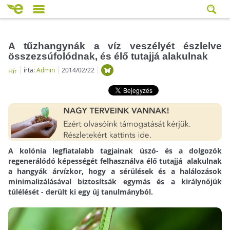
A tűzhangynák a víz veszélyét észlelve
összezsúfolódnak, és élő tutajjá alakulnak
írta:
Admin
2014/02/22
Hír
A kolónia legfiatalabb tagjainak úszó- és a dolgozók
regenerálódó képességét felhasználva élő tutajjá alakulnak
a hangyák árvízkor, hogy a sérülések és a halálozások
minimalizálásával biztosítsák egymás és a királynőjük
túlélését - derült ki egy új tanulmányból.