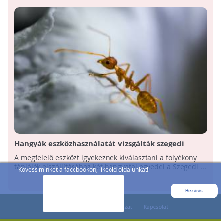
Hangyák eszközhasználatát vizsgálták szegedi
kutatók
A megfelelő eszközt igyekeznek kiválasztani a folyékony
táplálék elszállításához két hangyafaj egyedei a Szegedi ...
Kövess minket a facebookon, likeold oldalunkat!
Bezárás