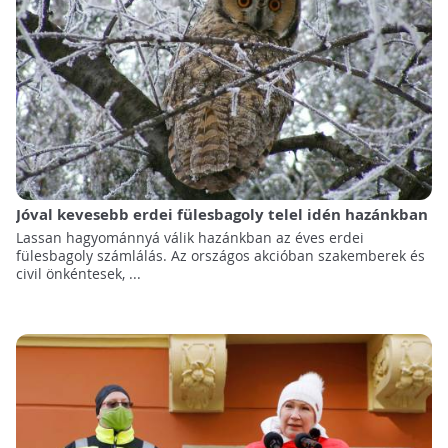
Jóval kevesebb erdei fülesbagoly telel idén hazánkban
Lassan hagyománnyá válik hazánkban az éves erdei
fülesbagoly számlálás. Az országos akcióban szakemberek és
civil önkéntesek, ...