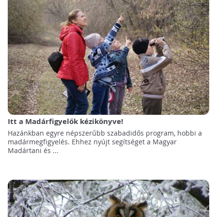
Itt a Madárfigyelők kézikönyve!
Hazánkban egyre népszerűbb szabadidős program, hobbi a
madármegfigyelés. Ehhez nyújt segítséget a Magyar
Madártani és ...