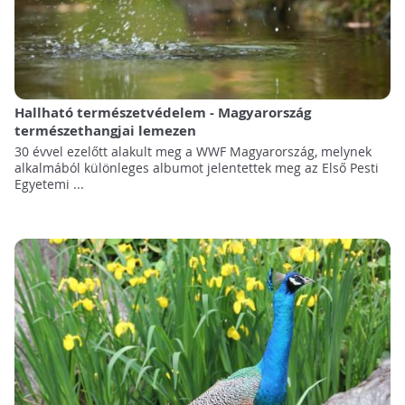
Hallható természetvédelem - Magyarország
természethangjai lemezen
30 évvel ezelőtt alakult meg a WWF Magyarország, melynek
alkalmából különleges albumot jelentettek meg az Első Pesti
Egyetemi ...