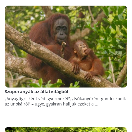
Szuperanyák az állatvilágból
„Anyagtigrisként védi gyermekét”, „tyúkanyóként gondoskodik
az unokáiról” – ugye, gyakran halljuk ezeket a ...