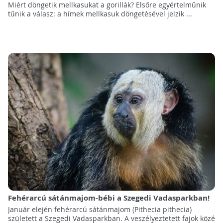
Miért döngetik mellkasukat a gorillák? Elsőre egyértelműnik
tűnik a válasz: a hímek mellkasuk döngetésével jelzik ...
Fehérarcú sátánmajom-bébi a Szegedi Vadasparkban!
Január elején fehérarcú sátánmajom (Pithecia pithecia)
született a Szegedi Vadasparkban. A veszélyeztetett fajok közé