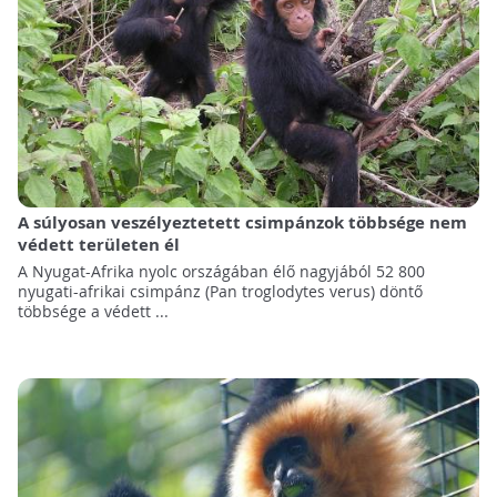
A súlyosan veszélyeztetett csimpánzok többsége nem
védett területen él
A Nyugat-Afrika nyolc országában élő nagyjából 52 800
nyugati-afrikai csimpánz (Pan troglodytes verus) döntő
többsége a védett ...