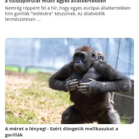
a túlszaporulat miatt egyes állatkertekben
Nemrég röppent fel a hír, hogy egyes európai állatkertekben
hím gorillák "leölésére" készülnek. Az állatvédők
természetesen ...
A méret a lényeg! - Ezért döngetik mellkasukat a
gorillák