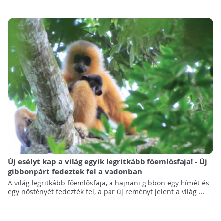
Új esélyt kap a világ egyik legritkább főemlősfaja! - Új
gibbonpárt fedeztek fel a vadonban
A világ legritkább főemlősfaja, a hajnani gibbon egy hímét és
egy nőstényét fedezték fel, a pár új reményt jelent a világ ...