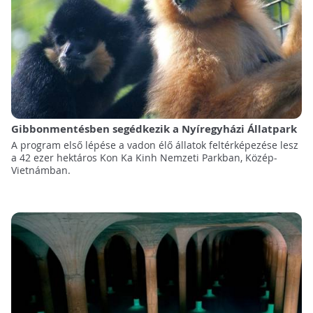
Gibbonmentésben segédkezik a Nyíregyházi Állatpark
A program első lépése a vadon élő állatok feltérképezése lesz
a 42 ezer hektáros Kon Ka Kinh Nemzeti Parkban, Közép-
Vietnámban.