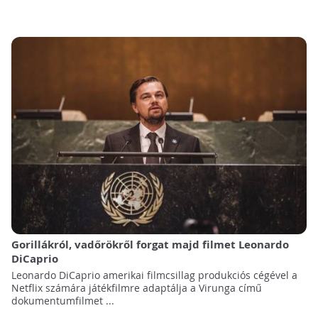
Gorillákról, vadőrökről forgat majd filmet Leonardo
DiCaprio
Leonardo DiCaprio amerikai filmcsillag produkciós cégével a
Netflix számára játékfilmre adaptálja a Virunga című
dokumentumfilmet ...