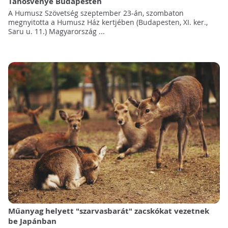
Tanösvénye Budapesten
A Humusz Szövetség szeptember 23-án, szombaton
megnyitotta a Humusz Ház kertjében (Budapesten, XI. ker.,
Saru u. 11.) Magyarország ...
Műanyag helyett "szarvasbarát" zacskókat vezetnek
be Japánban