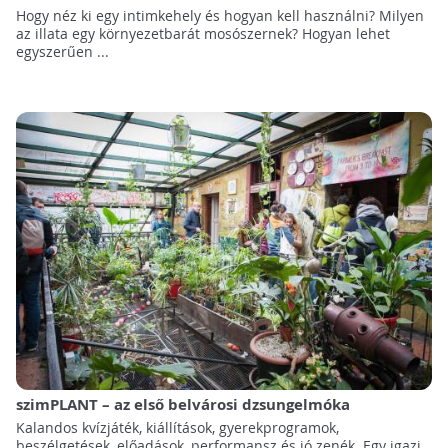
Hogy néz ki egy intimkehely és hogyan kell használni? Milyen
az illata egy környezetbarát mosószernek? Hogyan lehet
egyszerűen ...
szimPLANT – az első belvárosi dzsungelmóka
Kalandos kvízjáték, kiállítások, gyerekprogramok,
beszélgetések, előadások, performansz és jó zenék. Egy igazi,