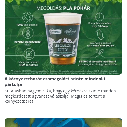
A környezetbarát csomagolást szinte mindenki
pártolja
Kutatásban nagyon ritka, hogy egy kérdésre szinte minden
megkérdezett ugyanazt válaszolja. Mégis ez történt a
környezetbarát ...