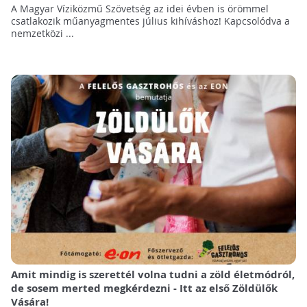
A Magyar Víziközmű Szövetség az idei évben is örömmel
csatlakozik műanyagmentes július kihíváshoz! Kapcsolódva a
nemzetközi ...
Amit mindig is szerettél volna tudni a zöld életmódról,
de sosem merted megkérdezni - Itt az első Zöldülők
Vására!