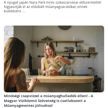
A nyugat-japán Nara Park híres szikaszarvasai előszeretettel
fogyasztják el az eldobált műanyagzacskókat, ennek
kivédésére ...
Minőségi csapvízzel a műanyaghulladék ellen! - A
Magyar Víziközmű Szövetség is csatlakozott a
Műanyagmentes Júliushoz!