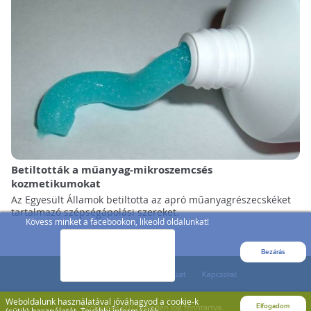
Betiltották a műanyag-mikroszemcsés
kozmetikumokat
Az Egyesült Államok betiltotta az apró műanyagrészecskéket
tartalmazó szépségápolási szereket.
Kövess minket a facebookon, likeold oldalunkat!
Bezárás
Weboldalunk használatával jóváhagyod a cookie-k
Elfogadom