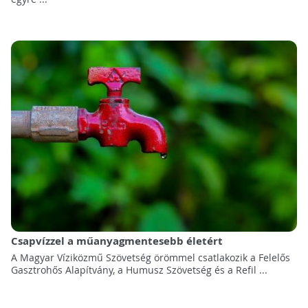
Csapvízzel a műanyagmentesebb életért
A Magyar Víziközmű Szövetség örömmel csatlakozik a Felelős
Gasztrohős Alapítvány, a Humusz Szövetség és a Refil ...