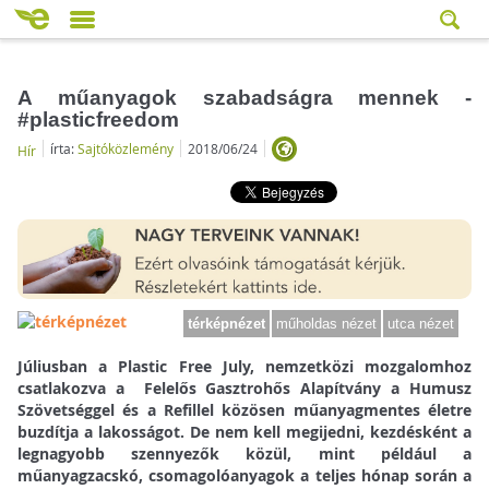
A műanyagok szabadságra mennek -
#plasticfreedom
írta:
Sajtóközlemény
2018/06/24
Hír
térképnézet
műholdas nézet
utca nézet
Júliusban a Plastic Free July, nemzetközi mozgalomhoz
csatlakozva a Felelős Gasztrohős Alapítvány a Humusz
Szövetséggel és a Refillel közösen műanyagmentes életre
buzdítja a lakosságot. De nem kell megijedni, kezdésként a
legnagyobb szennyezők közül, mint például a
műanyagzacskó, csomagolóanyagok a teljes hónap során a