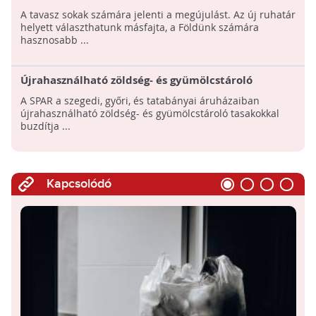
és Ökoanyuval
A tavasz sokak számára jelenti a megújulást. Az új ruhatár
helyett választhatunk másfajta, a Földünk számára
hasznosabb ...
Újrahasználható zöldség- és gyümölcstároló
tasakok a SPAR-ban!
A SPAR a szegedi, győri, és tatabányai áruházaiban
újrahasználható zöldség- és gyümölcstároló tasakokkal
buzdítja ...
Kapcsolódó