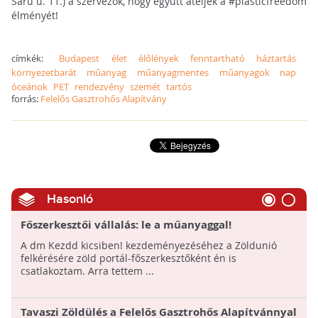
Saru u. 11.) a szervezők, hogy együtt átéljék a #plasticfreedom
élményét!
címkék:
Budapest
élet
élőlények
fenntartható
háztartás
környezetbarát
műanyag
műanyagmentes
műanyagok
nap
óceánok
PET
rendezvény
szemét
tartós
forrás:
Felelős Gasztrohős Alapítvány
Hasonló
Főszerkesztői vállalás: le a műanyaggal!
A dm Kezdd kicsiben! kezdeményezéséhez a Zöldunió
felkérésére zöld portál-főszerkesztőként én is
csatlakoztam. Arra tettem ...
Tavaszi Zöldülés a Felelős Gasztrohős Alapítvánnyal