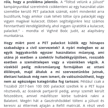
róla, hogy a probléma jelentős.
A “Töltsd velünk a júliust”
kampányunkkal szeretnénk csökkenteni az egy használat után
szemétbe kerülő PET palackok számát, ezért mindenkit arra
buzdítunk, hogy amikor csak teheti töltse újra palackját vagy
vigyen magával kulacsot. Ebben segítségünkre lesz számos
Fenntartható Vendéglátóhely, ahol ingyen újratöltik a kulacsot,
palackot." - mondta el Vighné Boóc Judit, az alapítvány
munkatársa.
Hogy miért pont a PET palackot küldik egy hónapos
szabadságra a civil szervezetek? A nyári melegben ez az
egyik leggyakoribb egyszer használatos műanyag, ami
utána jó esetben a szelektív hulladékgyűjtőben, rosszabb
esetben a szeméttelepen vagy a vizeinkben végzik. A
vizekből pedig mikroműanyag formájában az ottani
élőlények, majd általuk a mi szervezetünkbe jutnak,
élettani hatásuk még nem ismert, de valószínűsíthető, hogy
nem az egészséges kategóriába fog tartozni.
Például csak a
Tiszából 2017-ben 100 000 palackot szedtek ki a PET kupa
résztvevői, az óceánok partjairól pedig, annyi szemét került
felszedésre, amivel másfélszer körbe tudnánk rakni a
Balatont. Megéri hát a Gasztrohősökkel tölteni a júliust és
keresni az éttermek ajtaján a Refill matricát. A részt vevő