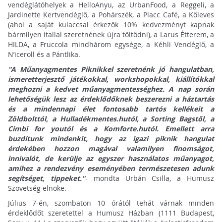
vendéglátóhelyek a HelloAnyu, az UrbanFood, a Reggeli, a
Jardinette Kertvendéglő, a Pohárszék, a Placc Café, a Kőleves
(ahol a saját kulaccsal érkezők 10% kedvezményt kapnak
bármilyen itallal szeretnének újra töltődni), a Larus Étterem, a
HILDA, a Fruccola mindhárom egysége, a Kéhli Vendéglő, a
N’iceroll és a Pántlika.
"A Műanyagmentes Piknikkel szeretnénk jó hangulatban,
ismeretterjesztő játékokkal, workshopokkal, kiállítókkal
meghozni a kedvet műanyagmentességhez. A nap során
lehetőségük lesz az érdeklődőknek beszerezni a háztartás
és a mindennapi élet fontosabb tartós kellékeit a
Zöldbolttól, a Hulladékmentes.hutól, a Sorting Bagstől, a
Cimbi for youtól és a Komforte.hutól. Emellett arra
buzdítunk mindenkit, hogy az igazi piknik hangulat
érdekében hozzon magával valamilyen finomságot,
innivalót, de kerülje az egyszer használatos műanyagot,
amihez a rendezvény eseményében természetesen adunk
segítséget, tippeket."
- mondta Urbán Csilla, a Humusz
Szövetség elnöke.
Július 7-én, szombaton 10 órától tehát várnak minden
érdeklődőt szeretettel a Humusz Házban (1111 Budapest,