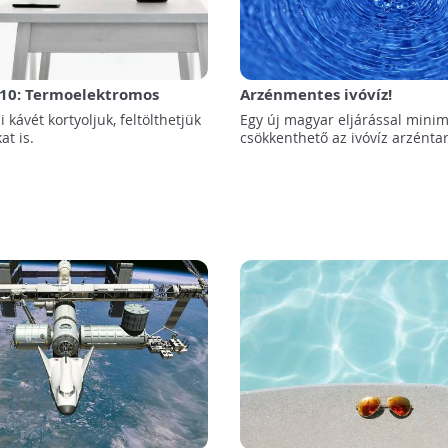
e10: Termoelektromos
Arzénmentes ivóvíz!
i kávét kortyoljuk, feltölthetjük
Egy új magyar eljárással minim
at is.
csökkenthető az ivóvíz arzénta