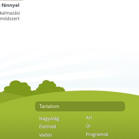
s fénnyel
lkalmazási
 módszert
Tartalom
Art
Nagyvilág
Űr
Életmód
Programok
Vadon