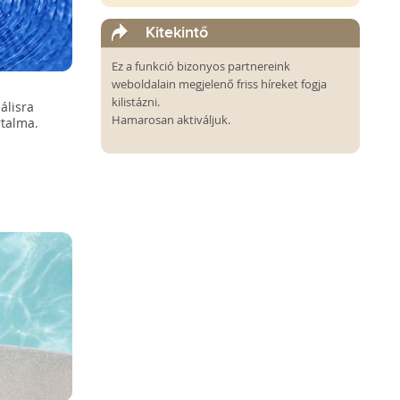
Kitekintő
Ez a funkció bizonyos partnereink
weboldalain megjelenő friss híreket fogja
kilistázni.
álisra
Hamarosan aktiváljuk.
rtalma.