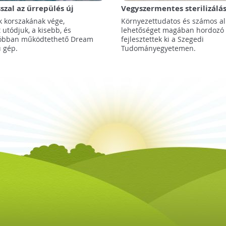
zal az űrrepülés új
Vegyszermentes sterilizálá
a
k korszakának vége,
Környezettudatos és számos a
utódjuk, a kisebb, és
lehetőséget magában hordozó
tóbban működtethető Dream
fejlesztettek ki a Szegedi
 gép.
Tudományegyetemen.