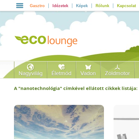
Gasztro
Idézetek
Képek
Rólunk
Kapcsolat
Nagyvilág
Életmód
Vadon
Zöldmotor
A "
nanotechnológia
" címkével ellátott cikkek listája: