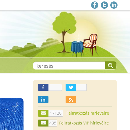
17120
Feliratkozás hírlevélre
435
Feliratkozás VIP hírlevélre