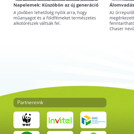
Napelemek: Küszöbön az új generáció
Álomvadáss
korszakáb
A jövőben lehetőség nyílik arra, hogy
Az űrrepülő
műanyagot és a földfémeket természetes
megérkezett 
alkotórészek váltsák fel.
fenntartha
Chaser nevű
Partnereink