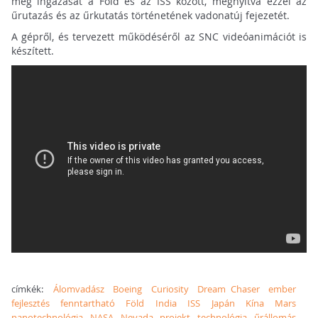
meg ingázását a Föld és az ISS között, megnyitva ezzel az
űrutazás és az űrkutatás történetének vadonatúj fejezetét.
A gépről, és tervezett működéséről az SNC videóanimációt is
készített.
címkék:
Álomvadász
Boeing
Curiosity
Dream Chaser
ember
fejlesztés
fenntartható
Föld
India
ISS
Japán
Kína
Mars
nanotechnológia
NASA
Nevada
projekt
technológia
űrállomás