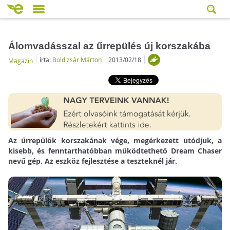
Álomvadásszal az űrrepülés új korszakába
írta:
Boldizsár Márton
2013/02/18
Magazin
Az űrrepülők korszakának vége, megérkezett utódjuk, a
kisebb, és fenntarthatóbban működtethető Dream Chaser
nevű gép. Az eszköz fejlesztése a teszteknél jár.