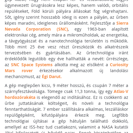
úgynevezett űrugrásokra lesz képes, hanem valódi, orbitális
repüléseket, Föld körüli pályára állásokat fog végrehajtani.
Sőt, igény szerint hosszabb ideig is ezen a pályán, az űrben
képes maradni, ideiglenes űrállomásként. Fejlesztője a
Sierra
Nevada Corporation (SNC)
, egy 1963-ban alapított
elektronikai cég, amely mára a mikroműholdak, az energetika,
a távgyógyászat és a nanotechnológia területén is működik.
Több mint 25 éve vesz részt űreszközök és alkatrészeik
tervezésében és gyártásában. Az űrtechnológia iránt
érdeklődők legutóbb egy éve hallhatták a nevét: űrrészlege,
az
SNC Space Systems
alkotta meg az elsőként a
Curiosity
Mars rover
érkezésekor alkalmazott új landolási
mechanizmust, az
Égi Darut.
A gép meglepően kicsi, 9 méter hosszú, és csupán 7 méter a
szárnyfesztávolsága. Tömege csak 11,3 tonna, így egy
Atlas-V
hordozórakéta
is elegendő az indításához. Ez is csökkenti az
űrbe juttatásának költségeit, és növeli a technológia
fenntarthatóságát. 7 ember szállítására alkalmas, leszálláskor
repülőgépként, kifutópályára érkezik meg. Legfőbb
technológiai újításai a gép hátulján található dokkoló,
amellyel az ISS-hez tud csatlakozni, valamint a NASA kutatói
által kifejlesztett új hővédő pajzs. Ennek köszönhetően az