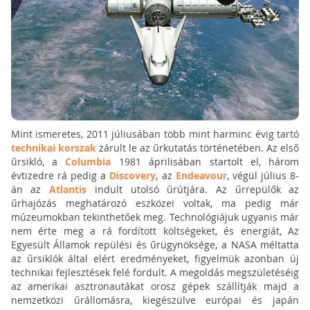
Mint ismeretes, 2011 júliusában több mint harminc évig tartó
technikai korszak
zárult le az űrkutatás történetében. Az első
űrsikló, a
Columbia
1981 áprilisában startolt el, három
évtizedre rá pedig a
Discovery
, az
Endeavour
, végül július 8-
án az
Atlantis
indult utolsó űrútjára. Az űrrepülők az
űrhajózás meghatározó eszközei voltak, ma pedig már
múzeumokban tekinthetőek meg. Technológiájuk ugyanis már
nem érte meg a rá fordított költségeket, és energiát, Az
Egyesült Államok repülési és űrügynöksége, a NASA méltatta
az űrsiklók által elért eredményeket, figyelmük azonban új
technikai fejlesztések felé fordult. A megoldás megszületéséig
az amerikai asztronautákat orosz gépek szállítják majd a
nemzetközi űrállomásra, kiegészülve európai és japán