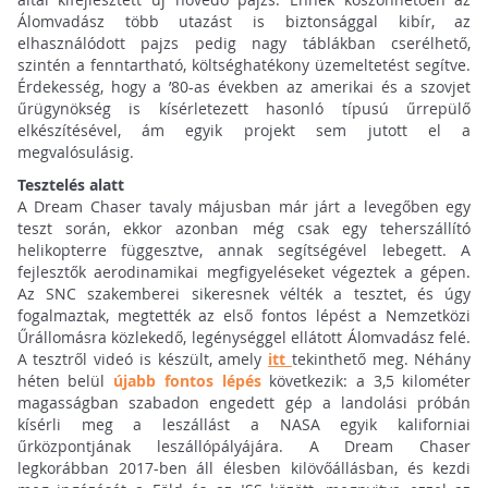
Álomvadász több utazást is biztonsággal kibír, az
elhasználódott pajzs pedig nagy táblákban cserélhető,
szintén a fenntartható, költséghatékony üzemeltetést segítve.
Érdekesség, hogy a ’80-as években az amerikai és a szovjet
űrügynökség is kísérletezett hasonló típusú űrrepülő
elkészítésével, ám egyik projekt sem jutott el a
megvalósulásig.
Tesztelés alatt
A Dream Chaser tavaly májusban már járt a levegőben egy
teszt során, ekkor azonban még csak egy teherszállító
helikopterre függesztve, annak segítségével lebegett. A
fejlesztők aerodinamikai megfigyeléseket végeztek a gépen.
Az SNC szakemberei sikeresnek vélték a tesztet, és úgy
fogalmaztak, megtették az első fontos lépést a Nemzetközi
Űrállomásra közlekedő, legénységgel ellátott Álomvadász felé.
A tesztről videó is készült, amely
itt
tekinthető meg. Néhány
héten belül
újabb fontos lépés
következik: a 3,5 kilométer
magasságban szabadon engedett gép a landolási próbán
kísérli meg a leszállást a NASA egyik kaliforniai
űrközpontjának leszállópályájára. A Dream Chaser
legkorábban 2017-ben áll élesben kilövőállásban, és kezdi