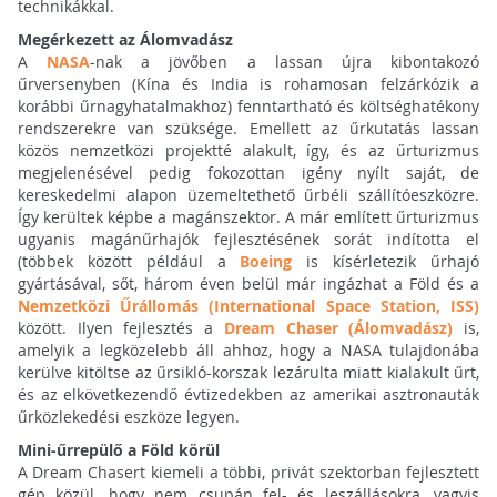
technikákkal.
Megérkezett az Álomvadász
A
NASA
-nak a jövőben a lassan újra kibontakozó
űrversenyben (Kína és India is rohamosan felzárkózik a
korábbi űrnagyhatalmakhoz) fenntartható és költséghatékony
rendszerekre van szüksége. Emellett az űrkutatás lassan
közös nemzetközi projektté alakult, így, és az űrturizmus
megjelenésével pedig fokozottan igény nyílt saját, de
kereskedelmi alapon üzemeltethető űrbéli szállítóeszközre.
Így kerültek képbe a magánszektor. A már említett űrturizmus
ugyanis magánűrhajók fejlesztésének sorát indította el
(többek között például a
Boeing
is kísérletezik űrhajó
gyártásával, sőt, három éven belül már ingázhat a Föld és a
Nemzetközi Űrállomás (International Space Station, ISS)
között. Ilyen fejlesztés a
Dream Chaser (Álomvadász)
is,
amelyik a legközelebb áll ahhoz, hogy a NASA tulajdonába
kerülve kitöltse az űrsikló-korszak lezárulta miatt kialakult űrt,
és az elkövetkezendő évtizedekben az amerikai asztronauták
űrközlekedési eszköze legyen.
Mini-űrrepülő a Föld körül
A Dream Chasert kiemeli a többi, privát szektorban fejlesztett
gép közül, hogy nem csupán fel- és leszállásokra, vagyis