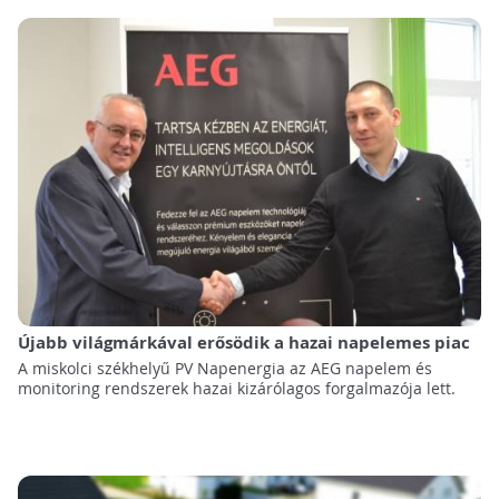
Újabb világmárkával erősödik a hazai napelemes piac
A miskolci székhelyű PV Napenergia az AEG napelem és
monitoring rendszerek hazai kizárólagos forgalmazója lett.