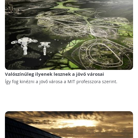
Valószínűleg ilyenek lesznek a jövő városai
Így fog kinézni a jövő városa a MIT professzora szerint.