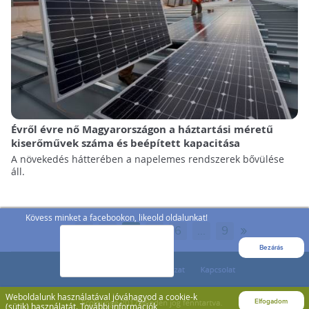
Évről évre nő Magyarországon a háztartási méretű
kiserőművek száma és beépített kapacitása
A növekedés hátterében a napelemes rendszerek bővülése
áll.
Kövess minket a facebookon, likeold oldalunkat!
«
»
1
...
4
5
6
...
9
Bezárás
Weboldalunk használatával jóváhagyod a cookie-k
Elfogadom
(sütik) használatát.
További információk