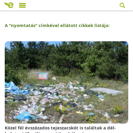
A "
nyomtatás
" címkével ellátott cikkek listája:
Közel fél évszázados tejeszacskót is találtak a dél-