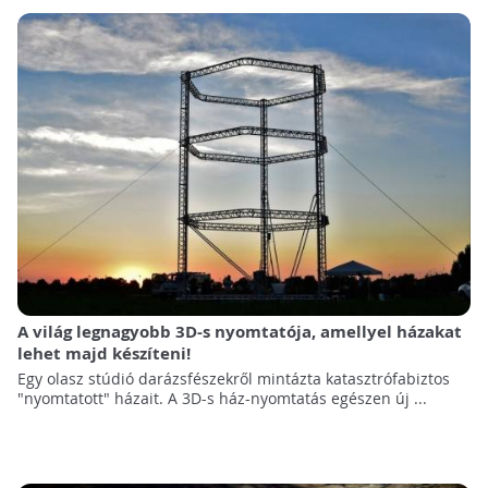
A világ legnagyobb 3D-s nyomtatója, amellyel házakat
lehet majd készíteni!
Egy olasz stúdió darázsfészekről mintázta katasztrófabiztos
"nyomtatott" házait. A 3D-s ház-nyomtatás egészen új ...