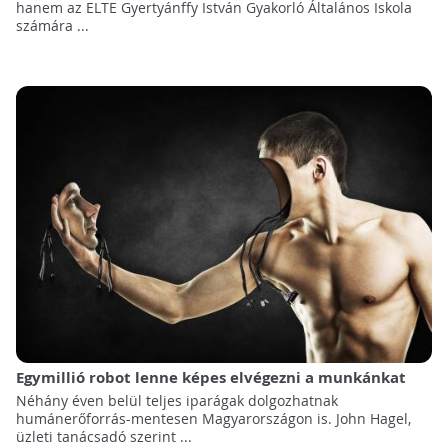
hanem az ELTE Gyertyánffy István Gyakorló Általános Iskola
számára ...
Egymillió robot lenne képes elvégezni a munkánkat
Néhány éven belül teljes iparágak dolgozhatnak
humánerőforrás-mentesen Magyarországon is. John Hagel,
üzleti tanácsadó szerint ...