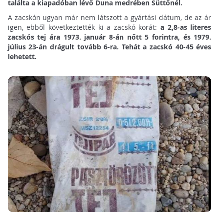
találta a kiapadóban lévő Duna medrében Süttőnél.
A zacskón ugyan már nem látszott a gyártási dátum, de az ár
igen, ebből következtették ki a zacskó korát:
a 2,8-as literes
zacskós tej ára 1973. január 8-án nőtt 5 forintra, és 1979.
július 23-án drágult tovább 6-ra. Tehát a zacskó 40-45 éves
lehetett.