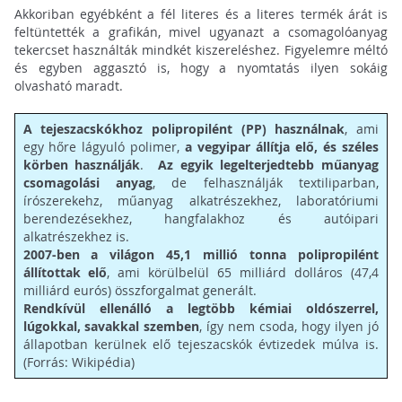
Akkoriban egyébként a fél literes és a literes termék árát is
feltüntették a grafikán, mivel ugyanazt a csomagolóanyag
tekercset használták mindkét kiszereléshez. Figyelemre méltó
és egyben aggasztó is, hogy a nyomtatás ilyen sokáig
olvasható maradt.
A tejeszacskókhoz polipropilént (PP) használnak
, ami
egy hőre lágyuló polimer,
a vegyipar állítja elő, és széles
körben használják
.
Az egyik legelterjedtebb műanyag
csomagolási anyag
, de felhasználják textiliparban,
írószerekehz, műanyag alkatrészekhez, laboratóriumi
berendezésekhez, hangfalakhoz és autóipari
alkatrészekhez is.
2007-ben a világon 45,1 millió tonna polipropilént
állítottak elő
, ami körülbelül 65 milliárd dolláros (47,4
milliárd eurós) összforgalmat generált.
Rendkívül ellenálló a legtöbb kémiai oldószerrel,
lúgokkal, savakkal szemben
, így nem csoda, hogy ilyen jó
állapotban kerülnek elő tejeszacskók évtizedek múlva is.
(Forrás: Wikipédia)