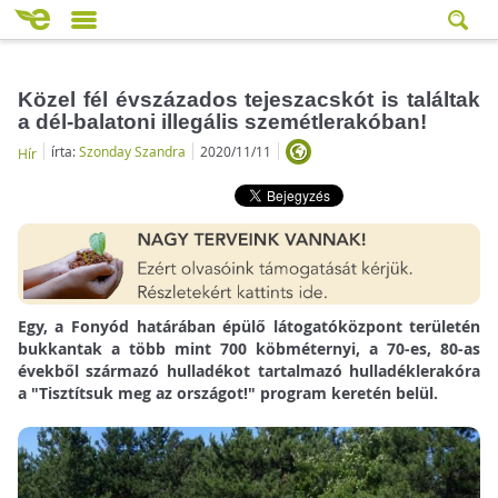
Közel fél évszázados tejeszacskót is találtak
a dél-balatoni illegális szemétlerakóban!
írta:
Szonday Szandra
2020/11/11
Hír
Egy, a Fonyód határában épülő látogatóközpont területén
bukkantak a több mint 700 köbméternyi, a 70-es, 80-as
évekből származó hulladékot tartalmazó hulladéklerakóra
a "Tisztítsuk meg az országot!" program keretén belül.