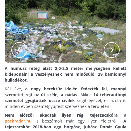
A humusz réteg alatt 2,0-2,5 méter mélységben kellett
kideponálni a veszélyesnek nem minősülő, 29 kamionnyi
hulladékot.
Két éve,
a nagy berektűz idején fedezték fel, mennyi
szemetet rejt az út széle, a nádas
. Akkor
14 teherautónyi
szemetet gyűjtöttek össze civilek
segítségével, és azóta is
minden évben szemétgyűjtést szerveznek a területen.
Nem először akadtak ilyen régi tejeszacskóra
: a
packradar.hu
is beszámolt már egy ilyen "leletről".
A
tejeszacskót 2018-ban egy horgász, Juhász Donát Gyula