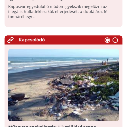
ellen: kétszer annyi sittet adhat le ingyen
Kaposvár egyedülálló módon igyekszik megelőzni az
mostantól a lakosság
illegális hulladéklerakók elterjedését: a duplájára, fél
tonnáról egy ...
Kapcsolódó
Műanyag-apokalipszis: 1,3 milliárd tonna