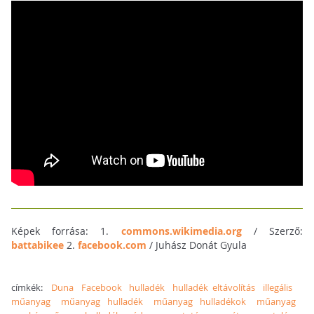
Képek forrása: 1.
commons.wikimedia.org
/ Szerző:
battabikee
2.
facebook.com
/ Juhász Donát Gyula
címkék:
Duna
Facebook
hulladék
hulladék eltávolítás
illegális
műanyag
műanyag hulladék
műanyag hulladékok
műanyag