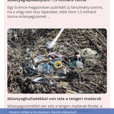
műanyagszemét halmozódhat fel a világon 2040-ig
Egy Science-magazinban publikált új tanulmány szerint,
ha a világ nem tesz lépéseket, több mint 1,3 milliárd
tonna műanyagszemét ...
Műanyaghulladékkal van tele a tengeri madarak
fészke
Műanyagszeméttel van tele a tengeri madarak fészke: a
szakértők szerint 80 százalékukban megtalálható a
Kövess minket a facebookon, likeold oldalunkat!