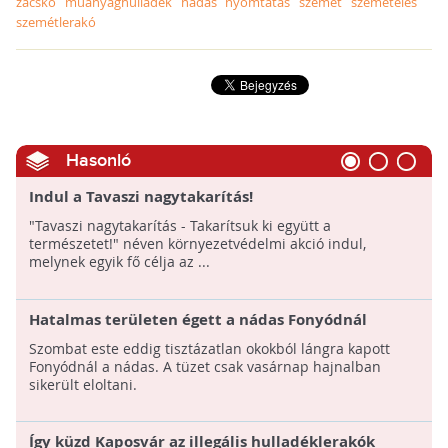
zacskó
műanyaghulladék
nádas
nyomtatás
szemét
szemetelés
szemétlerakó
Hasonló
Indul a Tavaszi nagytakarítás!
"Tavaszi nagytakarítás - Takarítsuk ki együtt a
természetet!" néven környezetvédelmi akció indul,
melynek egyik fő célja az ...
Hatalmas területen égett a nádas Fonyódnál
Szombat este eddig tisztázatlan okokból lángra kapott
Fonyódnál a nádas. A tüzet csak vasárnap hajnalban
sikerült eloltani.
Így küzd Kaposvár az illegális hulladéklerakók