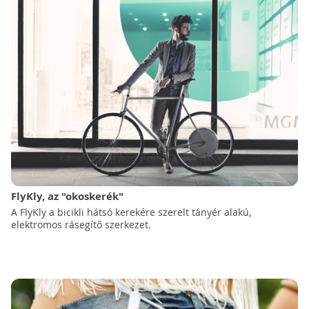
FlyKly, az "okoskerék"
A FlyKly a bicikli hátsó kerekére szerelt tányér alakú,
elektromos rásegítő szerkezet.