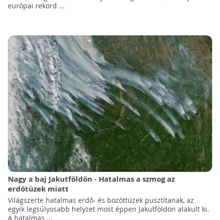
európai rekord ...
Nagy a baj Jakutföldön - Hatalmas a szmog az
erdőtüzek miatt
Világszerte hatalmas erdő- és bozóttüzek pusztítanak, az
egyik legsúlyosabb helyzet most éppen Jakutföldön alakult ki.
A hatalmas ...