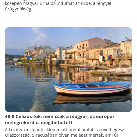
közepén magyar űrhajós indulhat az űrbe, a lengyel
űrügynökség ...
48,8 Celsius-fok: nem csak a magyar, az európai
melegrekord is megdölhetett
A Lucifer nevű anticiklon miatt hőhullámtól szenved egész
Olaszország. Siracusában olyan meleget mértek, ami új