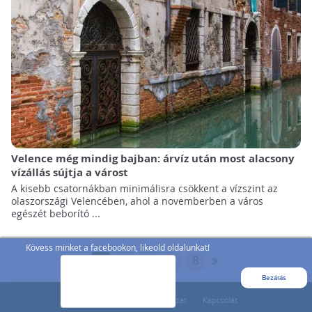
Velence még mindig bajban: árvíz után most alacsony
vízállás sújtja a várost
A kisebb csatornákban minimálisra csökkent a vízszint az
olaszországi Velencében, ahol a novemberben a város
egészét beborító ...
Kövess minket a facebookon, likeold oldalunkat!
»
1
2
3
...
8
Bezárás