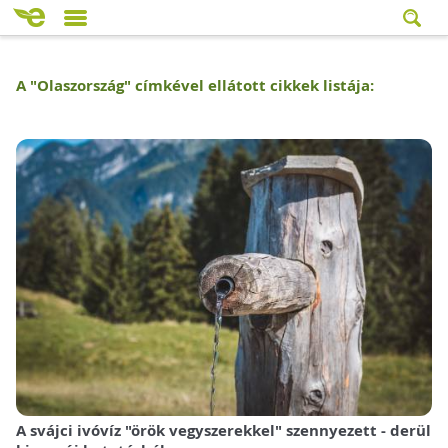
A "
Olaszország
" címkével ellátott cikkek listája:
A svájci ivóvíz "örök vegyszerekkel" szennyezett - derül