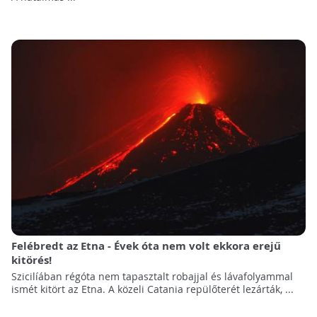
Felébredt az Etna - Évek óta nem volt ekkora erejű
kitörés!
Szicilíában régóta nem tapasztalt robajjal és lávafolyammal
ismét kitört az Etna. A közeli Catania repülőterét lezárták, ...