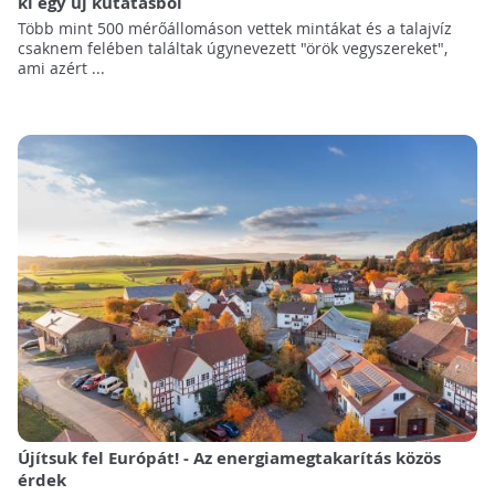
ki egy új kutatásból
Több mint 500 mérőállomáson vettek mintákat és a talajvíz
csaknem felében találtak úgynevezett "örök vegyszereket",
ami azért ...
Újítsuk fel Európát! - Az energiamegtakarítás közös
érdek