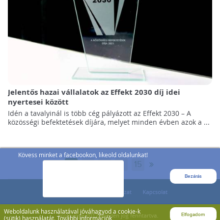
Jelentős hazai vállalatok az Effekt 2030 díj idei
nyertesei között
Idén a tavalyinál is több cég pályázott az Effekt 2030 – A
közösségi befektetések díjára, melyet minden évben azok a ...
Kövess minket a facebookon, likeold oldalunkat!
»
1
2
3
...
15
Bezárás
Weboldalunk használatával jóváhagyod a cookie-k
Elfogadom
(sütik) használatát.
További információk