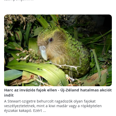
Harc az inváziós fajok ellen - Új-Zéland hatalmas akciót
indít
A Stewart-szigetre behurcolt ragadozók olyan fajokat
veszélyeztetetnek, mint a kiwi madár vagy a röpképtelen
éjszakai kakapó. Ezért ...