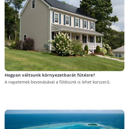
Hogyan váltsunk környezetbarát fűtésre?
A napelemek bevonásával a fűtésünk is lehet korszerű.