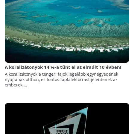
A korallzátonyok 14 %-a tűnt el az elmúlt 10 évben!
A korallzátonyok a tengeri fajok legalább egynegyedének
nyújtanak otthon, és fontos táplálékforrást jelentenek az
emberek ...