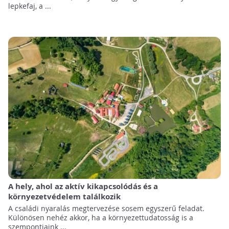
lepkefaj, a ...
A hely, ahol az aktív kikapcsolódás és a
környezetvédelem találkozik
A családi nyaralás megtervezése sosem egyszerű feladat.
Különösen nehéz akkor, ha a környezettudatosság is a
szempontjaink ...