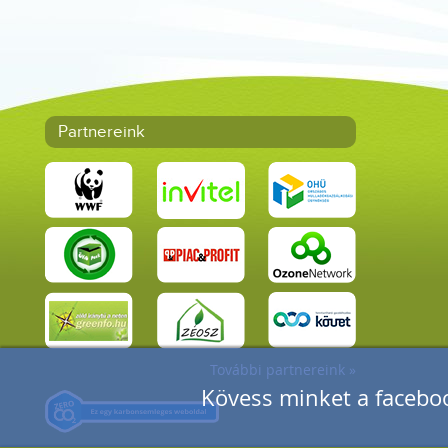
Partnereink
További partnereink »
Kövess minket a faceboo