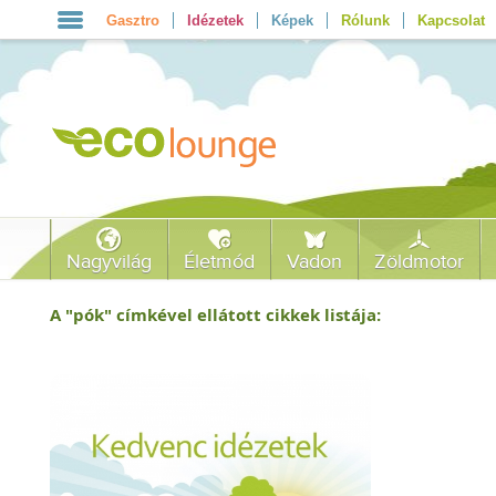
Gasztro
Idézetek
Képek
Rólunk
Kapcsolat
Nagyvilág
Életmód
Vadon
Zöldmotor
A "
pók
" címkével ellátott cikkek listája: