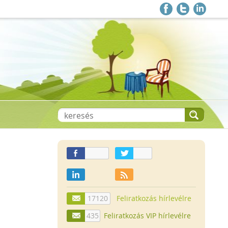
17120
Feliratkozás hírlevélre
435
Feliratkozás VIP hírlevélre