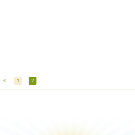
«
1
2