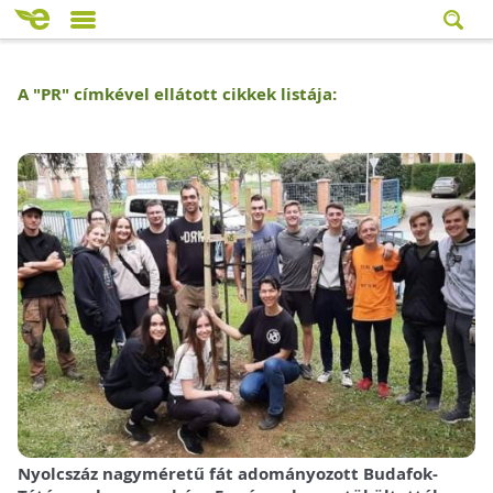
A "
PR
" címkével ellátott cikkek listája:
Nyolcszáz nagyméretű fát adományozott Budafok-