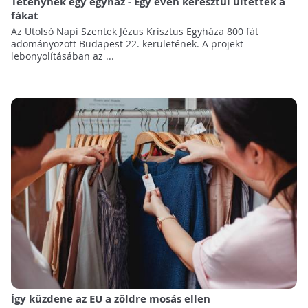
Téténynek egy egyház - Egy éven keresztül ültették a
fákat
Az Utolsó Napi Szentek Jézus Krisztus Egyháza 800 fát
adományozott Budapest 22. kerületének. A projekt
lebonyolításában az ...
Így küzdene az EU a zöldre mosás ellen