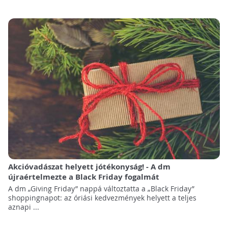
Akcióvadászat helyett jótékonyság! - A dm
újraértelmezte a Black Friday fogalmát
A dm „Giving Friday” nappá változtatta a „Black Friday”
shoppingnapot: az óriási kedvezmények helyett a teljes
aznapi ...