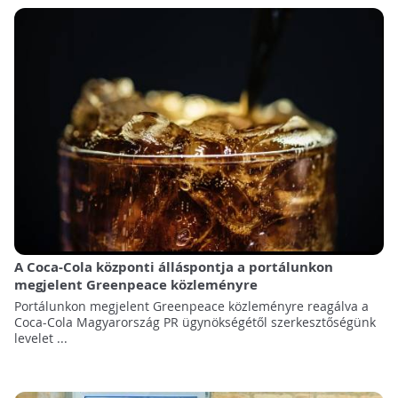
A Coca-Cola központi álláspontja a portálunkon
megjelent Greenpeace közleményre
Portálunkon megjelent Greenpeace közleményre reagálva a
Coca-Cola Magyarország PR ügynökségétől szerkesztőségünk
levelet ...