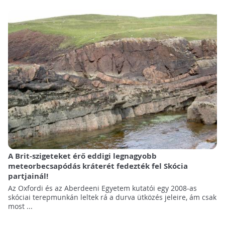
A Brit-szigeteket érő eddigi legnagyobb
meteorbecsapódás kráterét fedezték fel Skócia
partjainál!
Az Oxfordi és az Aberdeeni Egyetem kutatói egy 2008-as
skóciai terepmunkán leltek rá a durva ütközés jeleire, ám csak
most ...