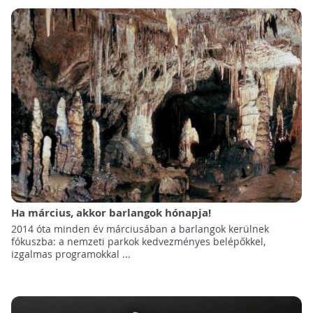
Ha március, akkor barlangok hónapja!
2014 óta minden év márciusában a barlangok kerülnek
fókuszba: a nemzeti parkok kedvezményes belépőkkel,
izgalmas programokkal ...