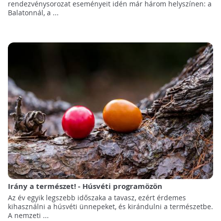
rendezvénysorozat eseményeit idén már három helyszínen: a
Balatonnál, a ...
Irány a természet! - Húsvéti programözön
Az év egyik legszebb időszaka a tavasz, ezért érdemes
kihasználni a húsvéti ünnepeket, és kirándulni a természetbe.
A nemzeti ...