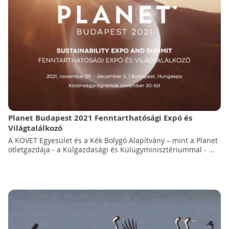
Planet Budapest 2021 Fenntarthatósági Expó és
Világtalálkozó
A KÖVET Egyesület és a Kék Bolygó Alapítvány – mint a Planet
ötletgazdája - a Külgazdasági és Külügyminisztériummal - ...