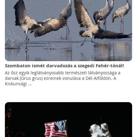
Szombaton ismét darvadozás a szegedi Fehér-tónál!
Az ősz egyik leglátványosabb természeti látványossága a
darvak (Grus grus) ezreinek vonulása a Dél-Alföldön. A
Kiskunsági ...