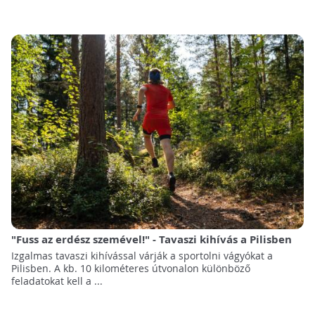
"Fuss az erdész szemével!" - Tavaszi kihívás a Pilisben
Izgalmas tavaszi kihívással várják a sportolni vágyókat a
Pilisben. A kb. 10 kilométeres útvonalon különböző
feladatokat kell a ...