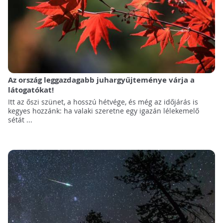
Az ország leggazdagabb juhargyűjteménye várja a
látogatókat!
Itt az őszi szünet, a hosszú hétvége, és még az időjárás is
kegyes hozzánk: ha valaki szeretne egy igazán lélekemelő
sétát ...