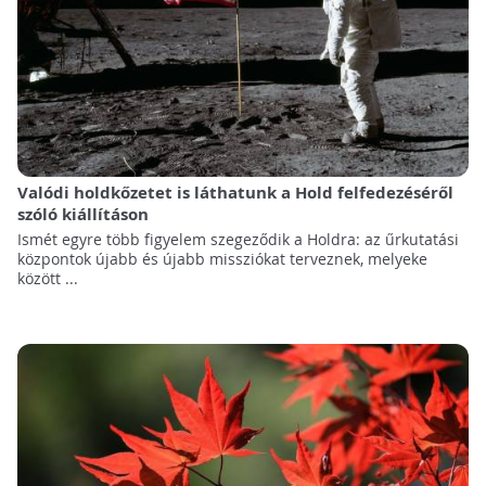
Valódi holdkőzetet is láthatunk a Hold felfedezéséről
szóló kiállításon
Ismét egyre több figyelem szegeződik a Holdra: az űrkutatási
központok újabb és újabb missziókat terveznek, melyeke
között ...