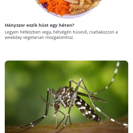
Hányszor eszik húst egy héten?
Legyen hétközben vega, hétvégén húsevő, csatlakozzon a
weekday vegetarian mozgalomhoz.