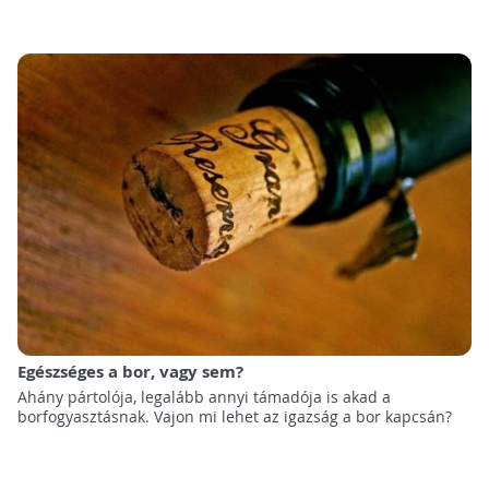
Egészséges a bor, vagy sem?
Ahány pártolója, legalább annyi támadója is akad a
borfogyasztásnak. Vajon mi lehet az igazság a bor kapcsán?