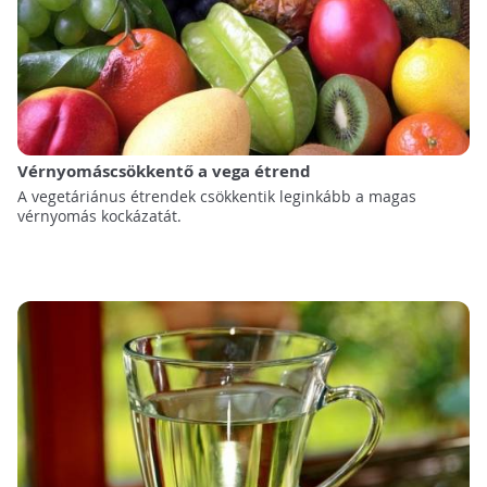
Vérnyomáscsökkentő a vega étrend
A vegetáriánus étrendek csökkentik leginkább a magas
vérnyomás kockázatát.