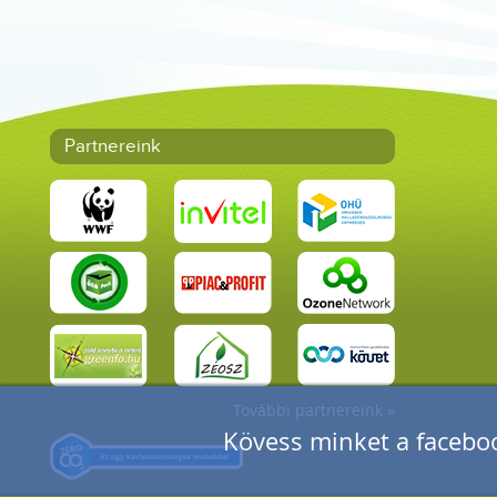
Partnereink
További partnereink »
Kövess minket a faceboo