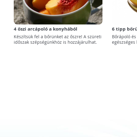
4 őszi arcápoló a konyhából
6 tipp bőr
Készítsük fel a bőrünket az őszre! A szüreti
Bőrápoló és
időszak szépségünkhöz is hozzájárulhat.
egészséges