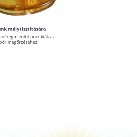
ünk mélytisztítására
 méregtelenítő praktikák az
 bőr megőrzéséhez.