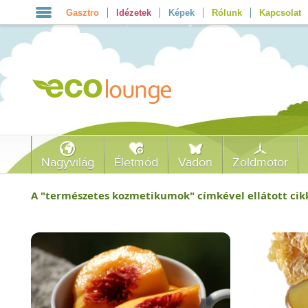
Gasztro
Idézetek
Képek
Rólunk
Kapcsolat
Nagyvilág
Életmód
Vadon
Zöldmotor
A "
természetes kozmetikumok
" címkével ellátott cikk