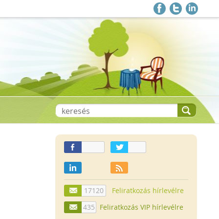
17120
Feliratkozás hírlevélre
435
Feliratkozás VIP hírlevélre