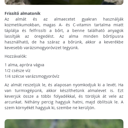
Frissítő almatonik
Az almát és az almaecetet gyakran használják
kozmetikumokban, magas A- és C-vitamin tartalma miatt
táplálja és felfrissíti a bőrt, a benne található anyagok
lassítják az öregedést. Az alma minden bőrtípusra
használható, de ha száraz a bőrünk, akkor a keverékbe
kevesebb varázsmogyoróvizet tegyünk.
Hozzávalók:
1 alma, apróra vágva
1/2 csésze víz
1/4 szécse varázsmogyoróvíz
Az almát reszeljük le, és alaposan nyomkodjuk ki a levét. Ha
van turmixgépünk, akkor készíthetünk almalevet is. Ezt
keverjük össze a többi folyadékkal, és töröljük át vele az
arcunkat. Néhány percig hagyjuk hatni, majd öblítsük le. A
szem környékét hagyjuk ki, szembe ne kerüljön.