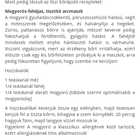
Most pedig lássuk az őszi bőrápoló recepteket:
Mogyorós-fahéjas, tisztító arcmaszk
A mogyoró gyulladáscsökkentő, pórusösszehúzó hatású, segít
a mitesszerek megelőzésében, és halványítja a hegeket.
Zsíros, pattanásos bőrre is ajánlják, mézzel keverve pedig
fokozhatjuk a fertőtlenítő, gyógyító hatást. A fahéjtól
mindezek mellett enyhe hámlasztó hatást is várhatunk.
Viszont vigyázzunk, mert az érzékeny bőrt irritálhatja, ezért
először csak egy kis bőrfelületen próbáljuk ki a maszkot, arra
pedig fokozottan figyeljünk, hogy szembe ne kerüljön!
Hozzávalók:
1 teáskanál méz
1/4 teáskanál fahéj
1/4 teáskanál darált mogyoró (többek szerint optimálisabb a
mogyoróolaj)
A hozzávalókat keverjük össze egy edényben, majd óvatosan
kenjük fel a tiszta bőrre, kihagyva a szem környékét. 20 percig
hagyjuk fönn, majd langyos vízzel mossuk le.
Figyelem! A mogyoró a klasszikus allergének közé tartozik,
ezért allergiásoknak tilos alkalmazniuk!