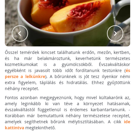
Ősszel temérdek kincset találhatunk erdőn, mezőn, kertben,
és ha már belakmároztunk, keverhetünk természetes
kozmetikumokat is a gyümölcsökből. Évszakváltáskor
egyébként is javasolt több időt fordítanunk testünkre (
és
persze a lelkünkre
). A bőrünknek is jót tesz ilyenkor némi
extra figyelem, táplálás és hidratálás. Ehhez gyűjtöttünk
néhány receptet.
Fontos azonban megjegyeznünk, hogy mivel kültakarónk az,
amely leginkább ki van téve a környezet hatásainak,
évszakváltástól függetlenül is érdemes karbantartanunk. -
Korábban már bemutattunk néhány természetese receptet,
amelyek segíthetnek bőrünk mélytisztításában. A cikk
ide
kattintva
megtekinthető.