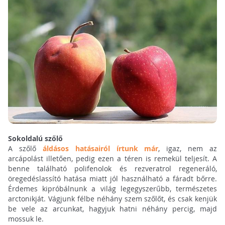
Sokoldalú szőlő
A szőlő
áldásos hatásairól írtunk már
, igaz, nem az
arcápolást illetően, pedig ezen a téren is remekül teljesít. A
benne található polifenolok és rezveratrol regeneráló,
öregedéslassító hatása miatt jól használható a fáradt bőrre.
Érdemes kipróbálnunk a világ legegyszerűbb, természetes
arctonikját. Vágjunk félbe néhány szem szőlőt, és csak kenjük
be vele az arcunkat, hagyjuk hatni néhány percig, majd
mossuk le.