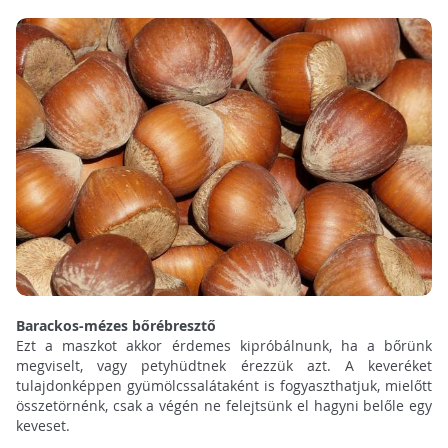
Barackos-mézes bőrébresztő
Ezt a maszkot akkor érdemes kipróbálnunk, ha a bőrünk
megviselt, vagy petyhüdtnek érezzük azt. A keveréket
tulajdonképpen gyümölcssalátaként is fogyaszthatjuk, mielőtt
összetörnénk, csak a végén ne felejtsünk el hagyni belőle egy
keveset.