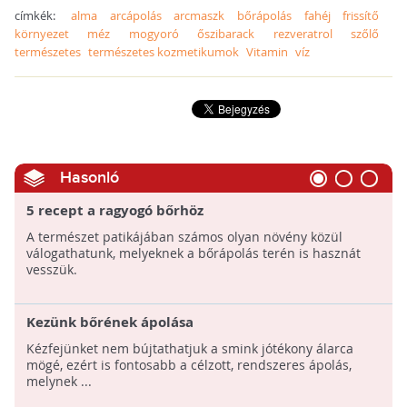
címkék:
alma
arcápolás
arcmaszk
bőrápolás
fahéj
frissítő
környezet
méz
mogyoró
őszibarack
rezveratrol
szőlő
természetes
természetes kozmetikumok
Vitamin
víz
Hasonló
5 recept a ragyogó bőrhöz
A természet patikájában számos olyan növény közül
válogathatunk, melyeknek a bőrápolás terén is hasznát
vesszük.
Kezünk bőrének ápolása
Kézfejünket nem bújtathatjuk a smink jótékony álarca
mögé, ezért is fontosabb a célzott, rendszeres ápolás,
melynek ...