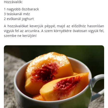
Hozzávalók:
1 nagyobb őszibarack
3 teáskanál méz
2 evőkanál joghurt
A hozzávalókat keverjük péppé, majd az előzőhöz hasonlóan
vigyük fel az arcunkra. A szem környékére óvatosan vigyük fel,
szembe ne kerüljön!