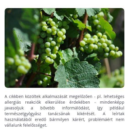
A cikkben közöltek alkalmazását megelőzően - pl. lehetséges
allergiás reakciók elkerülése érdekében - mindenképp
javasoljuk a bővebb informálódást, így például
természetgyógyász tanácsának kikérését. A leírtak
használatából eredő bármilyen kárért, problémáért nem
vállalunk felelősséget.