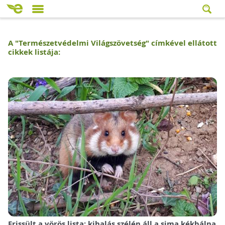
A "
Természetvédelmi Világszövetség
" címkével ellátott
cikkek listája:
Frissült a vörös lista: kihalás szélén áll a sima kékbálna