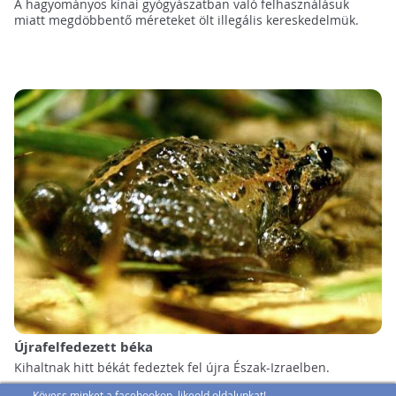
A hagyományos kínai gyógyászatban való felhasználásuk
miatt megdöbbentő méreteket ölt illegális kereskedelmük.
Újrafelfedezett béka
Kihaltnak hitt békát fedeztek fel újra Észak-Izraelben.
Kövess minket a facebookon, likeold oldalunkat!