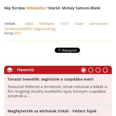
Kép forrása:
Wikipedia
/ Szerző: Mickey Samuni-Blank
címkék:
béka
felfedezés
IUCN
Izrael
természetes
Természetvédelmi Világszövetség
forrás:
MTI
Hasonló
Tavaszi teendők: segítsünk a csapdába esett
békáknak!
Tavasszal felébred a természet, útnak indulnak a békák is.
Ám rengeteg veszély leselkedik rájuk, könnyen csapdába
eshetnek a ...
Megfejtették az ebihalak titkát - Védett fajok