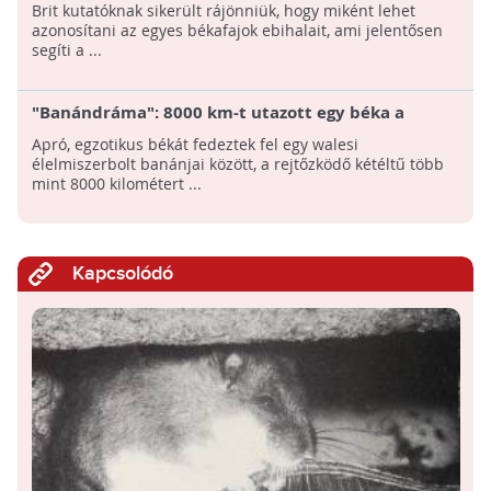
megmentését segítheti a felfedezés
Brit kutatóknak sikerült rájönniük, hogy miként lehet
azonosítani az egyes békafajok ebihalait, ami jelentősen
segíti a ...
"Banándráma": 8000 km-t utazott egy béka a
gyümölcsök között
Apró, egzotikus békát fedeztek fel egy walesi
élelmiszerbolt banánjai között, a rejtőzködő kétéltű több
mint 8000 kilométert ...
Kapcsolódó