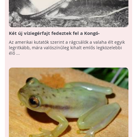
Két új víziegérfajt fedeztek fel a Kongó-
medencében
Az amerikai kutatók szerint a rágcsálók a valaha élt egyik
legritkább, mára valószínűleg kihalt emlős legközelebbi
élő ...