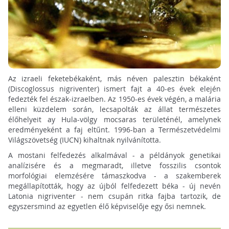
Az izraeli feketebékaként, más néven palesztin békaként
(Discoglossus nigriventer) ismert fajt a 40-es évek elején
fedezték fel észak-izraelben. Az 1950-es évek végén, a malária
elleni küzdelem során, lecsapolták az állat természetes
élőhelyeit ay Hula-völgy mocsaras területénél, amelynek
eredményeként a faj eltűnt. 1996-ban a Természetvédelmi
Világszövetség (IUCN) kihaltnak nyilvánította.
A mostani felfedezés alkalmával - a példányok genetikai
analízisére és a megmaradt, illetve fosszilis csontok
morfológiai elemzésére támaszkodva - a szakemberek
megállapították, hogy az újból felfedezett béka - új nevén
Latonia nigriventer - nem csupán ritka fajba tartozik, de
egyszersmind az egyetlen élő képviselője egy ősi nemnek.