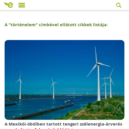
A "
történelem
" címkével ellátott cikkek listája:
A Mexikói-öbölben tartott tengeri szélenergia-árverés