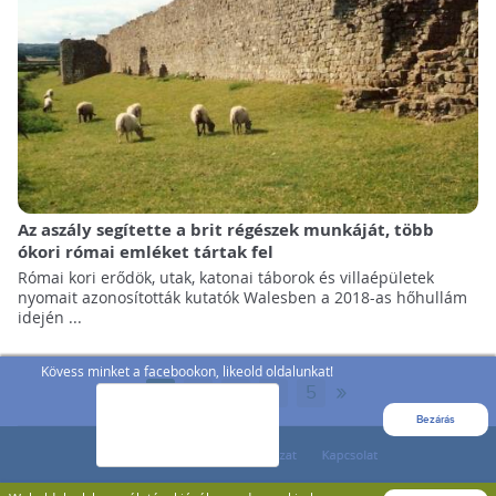
Az aszály segítette a brit régészek munkáját, több
ókori római emléket tártak fel
Római kori erődök, utak, katonai táborok és villaépületek
nyomait azonosították kutatók Walesben a 2018-as hőhullám
idején ...
Kövess minket a facebookon, likeold oldalunkat!
»
1
2
3
...
5
Bezárás