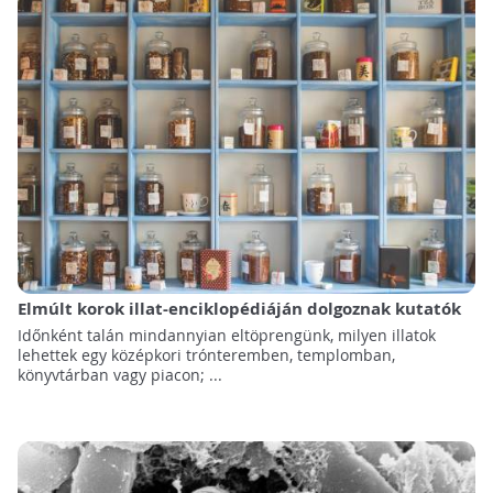
Elmúlt korok illat-enciklopédiáján dolgoznak kutatók
Időnként talán mindannyian eltöprengünk, milyen illatok
lehettek egy középkori trónteremben, templomban,
könyvtárban vagy piacon; ...