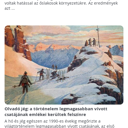
voltak hatással az őslakosok környezetükre. Az eredmények
azt ...
Olvadó jég: a történelem legmagasabban vívott
csatájának emlékei kerültek felszínre
A hó és jég egészen az 1990-es évekig megőrizte a
világtörténelem legmagasabban vívott csatájának, az első