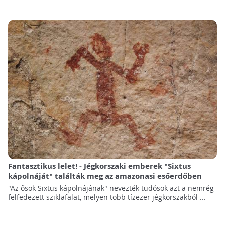
Fantasztikus lelet! - Jégkorszaki emberek "Sixtus
kápolnáját" találták meg az amazonasi esőerdőben
"Az ősök Sixtus kápolnájának" nevezték tudósok azt a nemrég
felfedezett sziklafalat, melyen több tízezer jégkorszakból ...