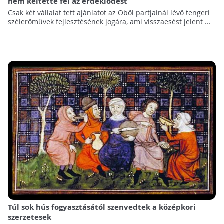
nem keltette fel az érdeklődést
Csak két vállalat tett ajánlatot az Öböl partjainál lévő tengeri
szélerőművek fejlesztésének jogára, ami visszaesést jelent ...
Túl sok hús fogyasztásától szenvedtek a középkori
szerzetesek