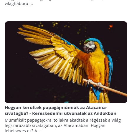
világháború ...
Hogyan kerültek papagájmúmiák az Atacama-
sivatagba? - Kereskedelmi útvonalak az Andokban
Mumifikált papagájokra, tollakra akadtak a régészek a világ
legszárazabb sivatagában, az Atacamában. Hogyan
lehetséges ez? A ...