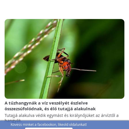
A tűzhangynák a víz veszélyét észlelve
összezsúfolódnak, és élő tutajjá alakulnak
Tutajjá alakulva védik egymást és királynőjüket az árvíztől a
hangyák.
Kövess minket a facebookon, likeold oldalunkat!