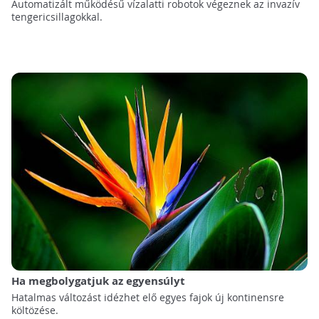
Automatizált működésű vízalatti robotok végeznek az invazív
tengericsillagokkal.
Ha megbolygatjuk az egyensúlyt
Hatalmas változást idézhet elő egyes fajok új kontinensre
költözése.