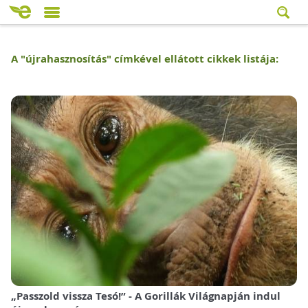
A "
újrahasznosítás
" címkével ellátott cikkek listája:
„Passzold vissza Tesó!” - A Gorillák Világnapján indul