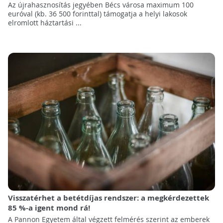
Az újrahasznosítás jegyében Bécs városa maximum 100
euróval (kb. 36 500 forinttal) támogatja a helyi lakosok
elromlott háztartási ...
Visszatérhet a betétdíjas rendszer: a megkérdezettek
85 %-a igent mond rá!
A Pannon Egyetem által végzett felmérés szerint az emberek