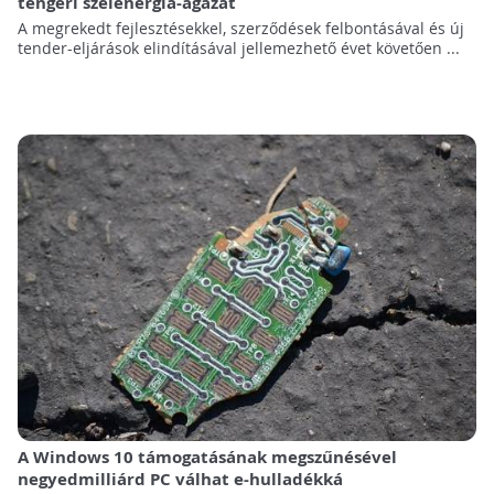
tengeri szélenergia-ágazat
A megrekedt fejlesztésekkel, szerződések felbontásával és új
tender-eljárások elindításával jellemezhető évet követően ...
A Windows 10 támogatásának megszűnésével
negyedmilliárd PC válhat e-hulladékká