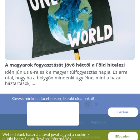
A magyarok fogyasztását jövő héttől a Föld hitelezi
Idén június 8-ra esik a magyar túlfogyasztás napja. Ez arra
utal, hogy ha a bolygón mindenki úgy élne, mint a hazai
háztartások, ...
Kövess minket a facebookon, likeold oldalunkat!
»
1
2
3
...
17
Bezárás
Weboldalunk használatával jóváhagyod a cookie-k
Elfogadom
(sütik) használatát.
További információk