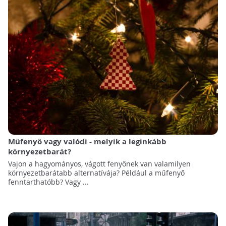
Műfenyő vagy valódi - melyik a leginkább
környezetbarát?
Vajon a hagyományos, vágott fenyőnek van valamilyen
környezetbarátabb alternatívája? Például a műfenyő
fenntarthatóbb? Vagy ...