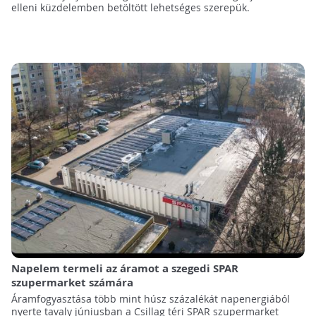
elleni küzdelemben betöltött lehetséges szerepük.
Napelem termeli az áramot a szegedi SPAR
szupermarket számára
Áramfogyasztása több mint húsz százalékát napenergiából
nyerte tavaly júniusban a Csillag téri SPAR szupermarket