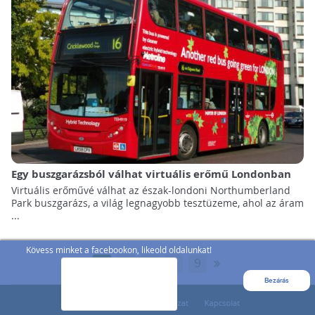
Egy buszgarázsból válhat virtuális erőmű Londonban
Virtuális erőművé válhat az észak-londoni Northumberland
Park buszgarázs, a világ legnagyobb tesztüzeme, ahol az áram
...
Kövess minket a facebookon, likeold oldalunkat!
»
1
2
3
...
9
Bezárás