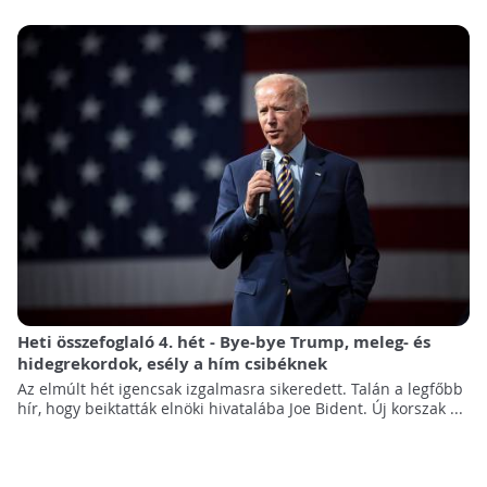
Heti összefoglaló 4. hét - Bye-bye Trump, meleg- és
hidegrekordok, esély a hím csibéknek
Az elmúlt hét igencsak izgalmasra sikeredett. Talán a legfőbb
hír, hogy beiktatták elnöki hivatalába Joe Bident. Új korszak ...