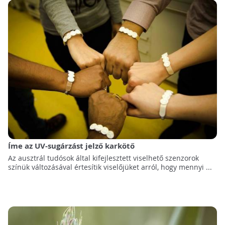
Íme az UV-sugárzást jelző karkötő
Az ausztrál tudósok által kifejlesztett viselhető szenzorok
színük változásával értesítik viselőjüket arról, hogy mennyi ...