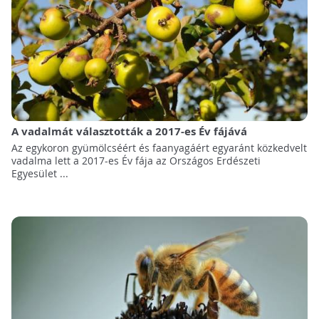
A vadalmát választották a 2017-es Év fájává
Az egykoron gyümölcséért és faanyagáért egyaránt közkedvelt
vadalma lett a 2017-es Év fája az Országos Erdészeti
Egyesület ...