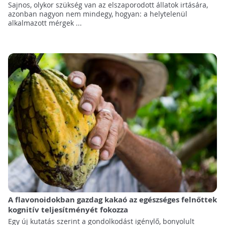
Sajnos, olykor szükség van az elszaporodott állatok irtására,
azonban nagyon nem mindegy, hogyan: a helytelenül
alkalmazott mérgek ...
A flavonoidokban gazdag kakaó az egészséges felnőttek
kognitív teljesítményét fokozza
Egy új kutatás szerint a gondolkodást igénylő, bonyolult