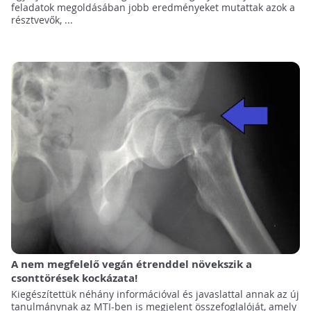
feladatok megoldásában jobb eredményeket mutattak azok a
résztvevők, ...
A nem megfelelő vegán étrenddel növekszik a
csonttörések kockázata!
Kiegészítettük néhány információval és javaslattal annak az új
tanulmánynak az MTI-ben is megjelent összefoglalóját, amely