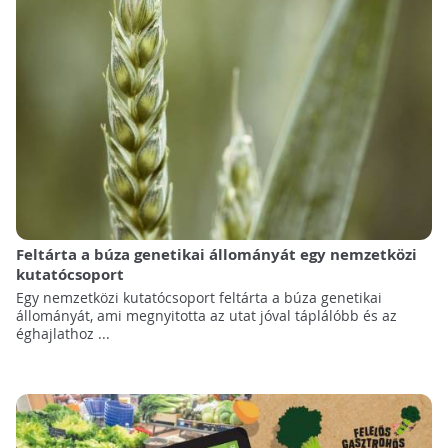
Feltárta a búza genetikai állományát egy nemzetközi
kutatócsoport
Egy nemzetközi kutatócsoport feltárta a búza genetikai
állományát, ami megnyitotta az utat jóval táplálóbb és az
éghajlathoz ...