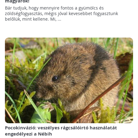
magyarok!
Bár tudjuk, hogy mennyire fontos a gyümölcs és
zöldségfogyasztás, mégis jóval kevesebbet fogyasztunk
belőlük, mint kellene. Mi, ...
Pocokinvázió: veszélyes rágcsálóirtó használatát
engedélyezi a Nébih