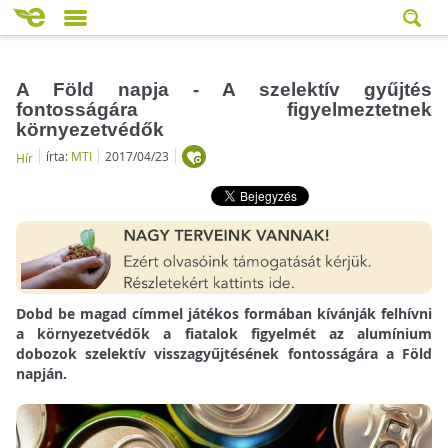
A Föld napja - A szelektív gyűjtés
fontosságára figyelmeztetnek
környezetvédők
írta:
MTI
2017/04/23
Hír
Dobd be magad címmel játékos formában kívánják felhívni
a környezetvédők a fiatalok figyelmét az alumínium
dobozok szelektív visszagyűjtésének fontosságára a Föld
napján.