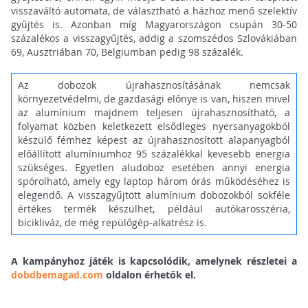
visszaváltó automata, de választható a házhoz menő szelektív
gyűjtés is. Azonban míg Magyarországon csupán 30-50
százalékos a visszagyűjtés, addig a szomszédos Szlovákiában
69, Ausztriában 70, Belgiumban pedig 98 százalék.
Az dobozok újrahasznosításának nemcsak
környezetvédelmi, de gazdasági előnye is van, hiszen mivel
az alumínium majdnem teljesen újrahasznosítható, a
folyamat közben keletkezett elsődleges nyersanyagokból
készülő fémhez képest az újrahasznosított alapanyagból
előállított alumíniumhoz 95 százalékkal kevesebb energia
szükséges. Egyetlen aludoboz esetében annyi energia
spórolható, amely egy laptop három órás működéséhez is
elegendő. A visszagyűjtött alumínium dobozokból sokféle
értékes termék készülhet, például autókarosszéria,
bicikliváz, de még repülőgép-alkatrész is.
A kampányhoz játék is kapcsolódik, amelynek részletei a
dobdbemagad.com
oldalon érhetők el.