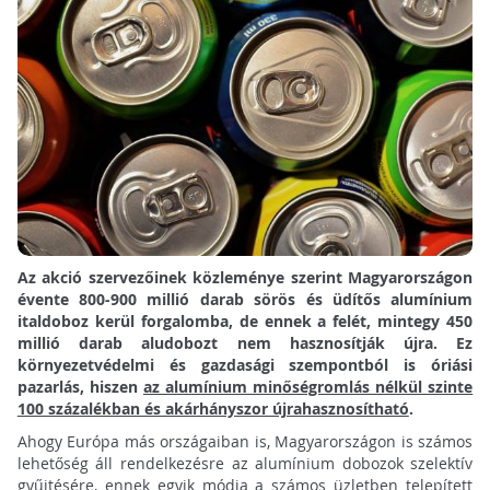
Az akció szervezőinek közleménye szerint Magyarországon
évente 800-900 millió darab sörös és üdítős alumínium
italdoboz kerül forgalomba, de ennek a felét, mintegy 450
millió darab aludobozt nem hasznosítják újra. Ez
környezetvédelmi és gazdasági szempontból is óriási
pazarlás, hiszen
az alumínium minőségromlás nélkül szinte
100 százalékban és akárhányszor újrahasznosítható
.
Ahogy Európa más országaiban is, Magyarországon is számos
lehetőség áll rendelkezésre az alumínium dobozok szelektív
gyűjtésére, ennek egyik módja a számos üzletben telepített