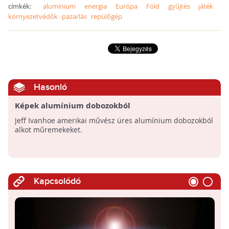
címkék:
alumínium
energia
Európa
Föld
gyűjtés
játék
környezetvédők
pazarlás
repülőgép
Hasonló
Képek alumínium dobozokból
Jeff Ivanhoe amerikai művész üres alumínium dobozokból
alkot műremekeket.
Kapcsolódó