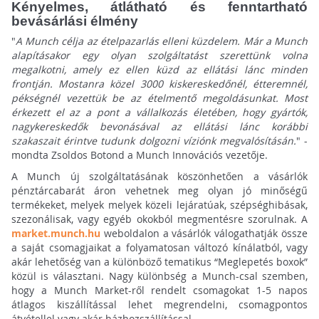
Kényelmes, átlátható és fenntartható
bevásárlási élmény
"
A Munch célja az ételpazarlás elleni küzdelem. Már a Munch
alapításakor egy olyan szolgáltatást szerettünk volna
megalkotni, amely ez ellen küzd az ellátási lánc minden
frontján. Mostanra közel 3000 kiskereskedőnél, étteremnél,
pékségnél vezettük be az ételmentő megoldásunkat. Most
érkezett el az a pont a vállalkozás életében, hogy gyártók,
nagykereskedők bevonásával az ellátási lánc korábbi
szakaszait érintve tudunk dolgozni víziónk megvalósításán.
" -
mondta Zsoldos Botond a Munch Innovációs vezetője.
A Munch új szolgáltatásának köszönhetően a vásárlók
pénztárcabarát áron vehetnek meg olyan jó minőségű
termékeket, melyek melyek közeli lejáratúak, szépséghibásak,
szezonálisak, vagy egyéb okokból megmentésre szorulnak. A
market.munch.hu
weboldalon a vásárlók válogathatják össze
a saját csomagjaikat a folyamatosan változó kínálatból, vagy
akár lehetőség van a különböző tematikus “Meglepetés boxok”
közül is választani. Nagy különbség a Munch-csal szemben,
hogy a Munch Market-ről rendelt csomagokat 1-5 napos
átlagos kiszállítással lehet megrendelni, csomagpontos
átvétellel vagy akár házhozszállítással.