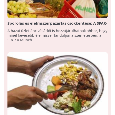
Spórolás és élelmiszerpazarlás csökkentése: A SPAR-
nál indul a „muncholás”
A hazai üzletlánc vásárlói is hozzájárulhatnak ahhoz, hogy
minél kevesebb élelmiszer landoljon a szemetesben: a
SPAR a Munch ...