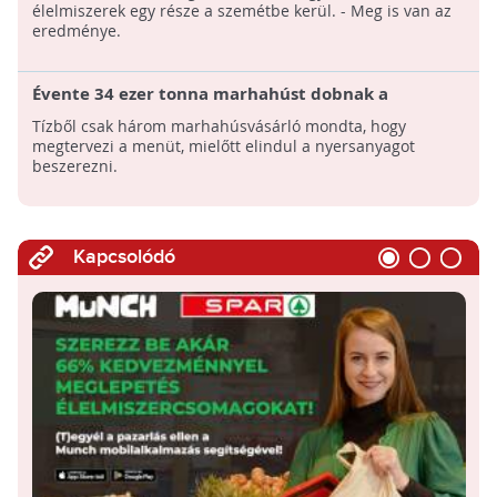
élelmiszerek egy része a szemétbe kerül. - Meg is van az
eredménye.
Évente 34 ezer tonna marhahúst dobnak a
szemétbe a brit háztartások!
Tízből csak három marhahúsvásárló mondta, hogy
megtervezi a menüt, mielőtt elindul a nyersanyagot
beszerezni.
Kapcsolódó