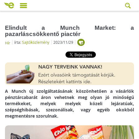
Elindult a Munch Market: a
pazarláscsökkentő piactér
írta:
Sajtóközlemény
2023/11/29
Hír
A Munch új szolgáltatásának köszönhetően a vásárlók
pénztárcabarát áron vehetnek meg olyan jó minőségű
termékeket, melyek melyek közeli lejáratúak,
szépséghibásak, szezonálisak, vagy egyéb okokból
megmentésre szorulnak.