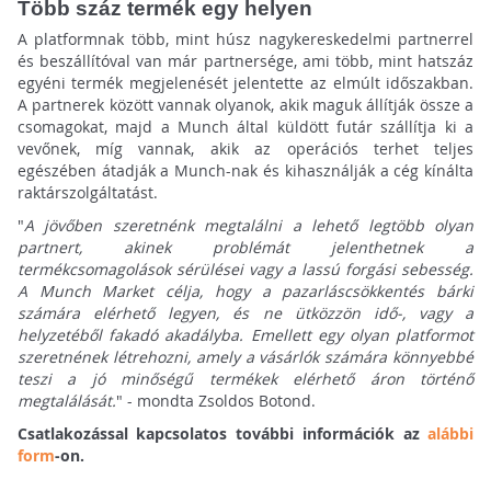
Több száz termék egy helyen
A platformnak több, mint húsz nagykereskedelmi partnerrel
és beszállítóval van már partnersége, ami több, mint hatszáz
egyéni termék megjelenését jelentette az elmúlt időszakban.
A partnerek között vannak olyanok, akik maguk állítják össze a
csomagokat, majd a Munch által küldött futár szállítja ki a
vevőnek, míg vannak, akik az operációs terhet teljes
egészében átadják a Munch-nak és kihasználják a cég kínálta
raktárszolgáltatást.
"
A jövőben szeretnénk megtalálni a lehető legtöbb olyan
partnert, akinek problémát jelenthetnek a
termékcsomagolások sérülései vagy a lassú forgási sebesség.
A Munch Market célja, hogy a pazarláscsökkentés bárki
számára elérhető legyen, és ne ütközzön idő-, vagy a
helyzetéből fakadó akadályba. Emellett egy olyan platformot
szeretnének létrehozni, amely a vásárlók számára könnyebbé
teszi a jó minőségű termékek elérhető áron történő
megtalálását.
" - mondta Zsoldos Botond.
Csatlakozással kapcsolatos további információk az
alábbi
form
-on.