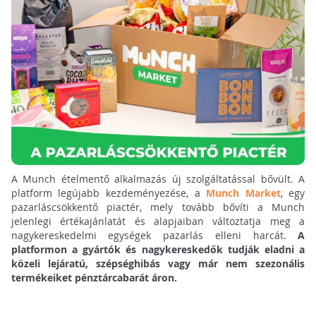
A Munch ételmentő alkalmazás új szolgáltatással bővült. A
platform legújabb kezdeményezése, a
Munch Market
, egy
pazarláscsökkentő piactér, mely tovább bővíti a Munch
jelenlegi értékajánlatát és alapjaiban változtatja meg a
nagykereskedelmi egységek pazarlás elleni harcát.
A
platformon a gyártók és nagykereskedők tudják eladni a
közeli lejáratú, szépséghibás vagy már nem szezonális
termékeiket pénztárcabarát áron.