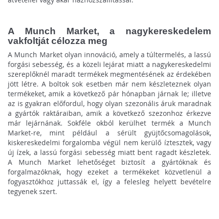
A Munch Market, a nagykereskedelem
vakfoltját célozza meg
A Munch Market olyan innováció, amely a túltermelés, a lassú
forgási sebesség, és a közeli lejárat miatt a nagykereskedelmi
szereplőknél maradt termékek megmentésének az érdekében
jött létre. A boltok sok esetben már nem készleteznek olyan
termékeket, amik a következő pár hónapban járnak le; illetve
az is gyakran előfordul, hogy olyan szezonális áruk maradnak
a gyártók raktáraiban, amik a következő szezonhoz érkezve
már lejárnának. Sokféle okból kerülhet termék a Munch
Market-re, mint például a sérült gyüjtőcsomagolások,
kiskereskedelmi forgalomba végül nem kerülő íztesztek, vagy
új ízek, a lassú forgási sebesség miatt bent ragadt készletek.
A Munch Market lehetőséget biztosít a gyártóknak és
forgalmazóknak, hogy ezeket a termékeket közvetlenül a
fogyasztókhoz juttassák el, így a felesleg helyett bevételre
tegyenek szert.