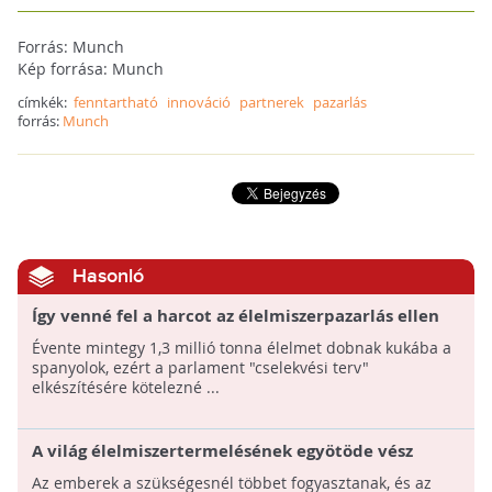
Forrás: Munch
Kép forrása: Munch
címkék:
fenntartható
innováció
partnerek
pazarlás
forrás:
Munch
Hasonló
Így venné fel a harcot az élelmiszerpazarlás ellen
Spanyolország
Évente mintegy 1,3 millió tonna élelmet dobnak kukába a
spanyolok, ezért a parlament "cselekvési terv"
elkészítésére kötelezné ...
A világ élelmiszertermelésének egyötöde vész
kárba a túlfogyasztás és szemétbe dobás miatt
Az emberek a szükségesnél többet fogyasztanak, és az