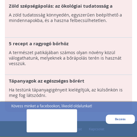
Zöld szépségápolás: az ökológiai tudatosság a
samponok világában
A zöld tudatosság könnyedén, egyszerűen beépíthető a
mindennapokba, és a haszna felbecsülhetetlen.
5 recept a ragyogó bőrhöz
A természet patikájában számos olyan növény közül
válogathatunk, melyeknek a bőrápolás terén is hasznát
vesszük.
Tápanyagok az egészséges bőrért
Ha testünk tápanyagigényeit kielégítjük, az külsőnkön is
meg fog látszódni.
Kövess minket a facebookon, likeold oldalunkat!
Bezárás