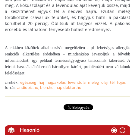
meg. A kókuszolajat és a levendulaolajat keverjük össze, majd
a készítményt vigyük fel a nedves hajra. Ezután meleg
törölközőbe csavarjuk fejünket, és hagyjuk hatni a pakolást
körülbelül 20 percig. Öblítsük át langyos vízzel. A pakolás
erősebb és láthatóan fényesebb hatást eredményez.
A cikkben közöltek alkalmazását megelőzően - pl. lehetséges allergiás
reakciók elkerülése érdekében - mindenképp javasoljuk a bővebb
informálódást, így például természetgyógyász tanácsának kikérését. A
leírtak használatából eredő bármilyen kárért, problémáért nem vállalunk
felelősséget.
címkék:
egészség
haj
hajpakolás
levendula
meleg
olaj
tél
tojás
forrás:
andiobiz.hu, bien.hu, napidoktor.hu
Hasonló