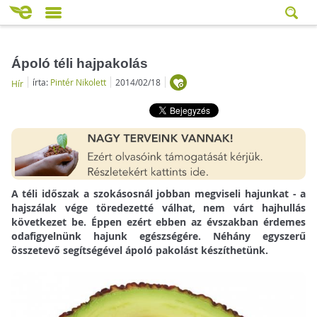
Ápoló téli hajpakolás
írta:
Pintér Nikolett
2014/02/18
Hír
A téli időszak a szokásosnál jobban megviseli hajunkat - a
hajszálak vége töredezetté válhat, nem várt hajhullás
következet be. Éppen ezért ebben az évszakban érdemes
odafigyelnünk hajunk egészségére. Néhány egyszerű
összetevő segítségével ápoló pakolást készíthetünk.