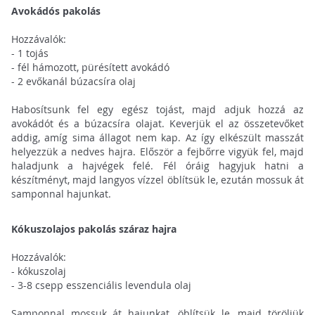
Avokádós pakolás
Hozzávalók:
- 1 tojás
- fél hámozott, pürésített avokádó
- 2 evőkanál búzacsíra olaj
Habosítsunk fel egy egész tojást, majd adjuk hozzá az
avokádót és a búzacsíra olajat. Keverjük el az összetevőket
addig, amíg sima állagot nem kap. Az így elkészült masszát
helyezzük a nedves hajra. Először a fejbőrre vigyük fel, majd
haladjunk a hajvégek felé. Fél óráig hagyjuk hatni a
készítményt, majd langyos vízzel öblítsük le, ezután mossuk át
samponnal hajunkat.
Kókuszolajos pakolás száraz hajra
Hozzávalók:
- kókuszolaj
- 3-8 csepp esszenciális levendula olaj
Samponnal mossuk át hajunkat, öblítsük le, majd töröljük