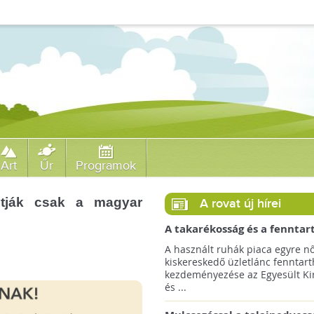
Art
Űr
Programok
sztják csak a magyar
A rovat új hírei
A takarékosság és a fenntar
ösztönzésére a Zara 14 euró
A használt ruhák piaca egyre nő
országra terjeszti ki haszná
kiskereskedő üzletlánc fenntart
szolgáltatását!
kezdeményezése az Egyesült Ki
és ...