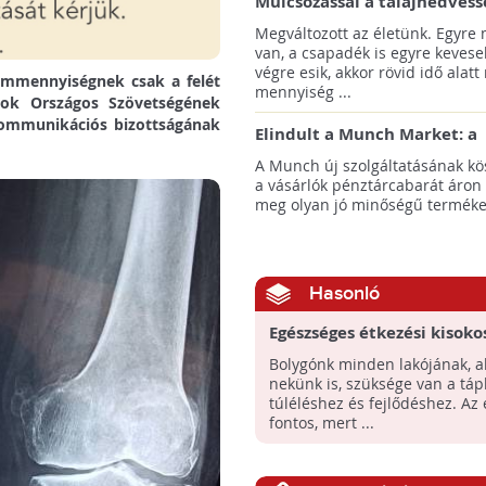
Mulcsozással a talajnedvess
megtartásáért
Megváltozott az életünk. Egyre
van, a csapadék is egyre kevese
végre esik, akkor rövid idő alatt
ummennyiségnek csak a felét
mennyiség ...
sok Országos Szövetségének
 kommunikációs bizottságának
Elindult a Munch Market: a
pazarláscsökkentő piactér
A Munch új szolgáltatásának k
a vásárlók pénztárcabarát áron
meg olyan jó minőségű termékeke
Hasonló
Egészséges étkezési kisoko
gyerekeknek a FAO-tól
Bolygónk minden lakójának, 
nekünk is, szüksége van a táp
túléléshez és fejlődéshez. Az 
fontos, mert ...