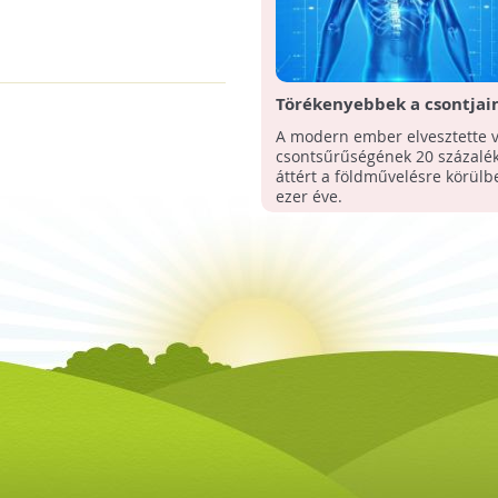
Törékenyebbek a csontjai
A modern ember elvesztette v
csontsűrűségének 20 százalék
áttért a földművelésre körülb
ezer éve.