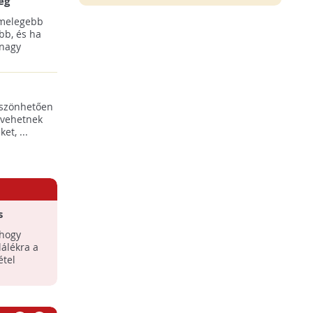
ég
 melegebb
bb, és ha
 nagy
öszönhetően
 vehetnek
t, ...
s
ahogy
lálékra a
étel