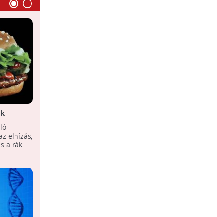
ek
Óvakodjunk a nátrium-
glutamáttól!
ló
A nátrium-glutamát egyre több név
z elhízás,
mögé "rejtőző" veszélyes élelmiszer-
s a rák
adalékanyag.