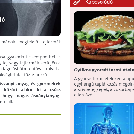
Kapcsolódó
ió
talmának megfelelő tejtermék
sa gyakorlati szempontból is
y tej vagy tejtermék kerüljön a
adagolási útmutatóval, mivel a
Gyilkos gyorséttermi étel
kségletük - fűzte hozzá.
A gyorséttermi ételeken alapu
ásványi anyag és gyermekek
egyhangú táplálkozás megöli a
a szívbetegségek, a cukorbaj é
 között alakul ki a csúcs
ellen óvó ...
t, hogy magas ásványianyag-
i Lilla.