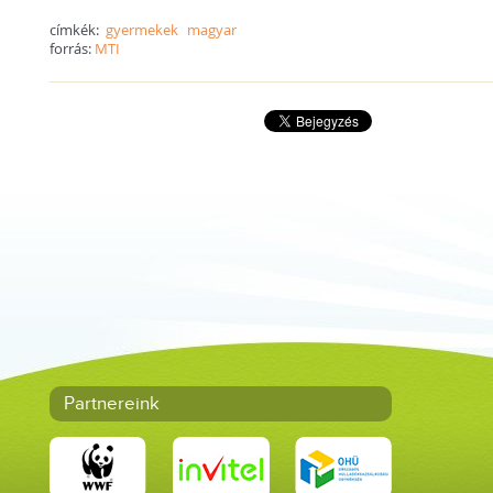
címkék:
gyermekek
magyar
forrás:
MTI
Partnereink