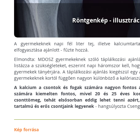
Röntgenkép - illusztrác
A gyermekeknek napi fél liter tej, illetve kalciumtar
elfogyasztása ajánlott - fűzte hozzá.
Elmondta: MDOSZ gyermekeknek szóló táplálkozási ajánlá
listázza a szükségleteket, eszerint napi háromszor kell, hog
gyermekek tányérjára. A táplálkozási ajánlás kiegészül egy 
gyermekeknek kortól függően nagyon különböző a kalóriaszü
A kalcium a csontok és fogak számára nagyon fontos 
számára kiemelten fontos, mivel 20 és 25 éves kor
csonttömeg, tehát elsősorban eddig lehet tenni azér
tartalmú és erős csontjaink legyenek
- hangsúlyozta Csenger
Kép forrása