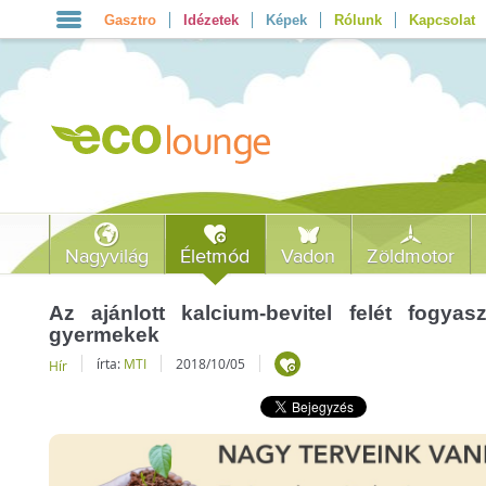
Gasztro
Idézetek
Képek
Rólunk
Kapcsolat
Nagyvilág
Életmód
Vadon
Zöldmotor
Az ajánlott kalcium-bevitel felét fogya
gyermekek
írta:
MTI
2018/10/05
Hír