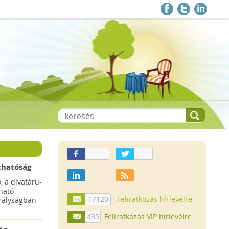
thatóság
pai
, a divatáru-
ltruha
ható
17120
Feliratkozás hírlevélre
rályságban
435
Feliratkozás VIP hírlevélre