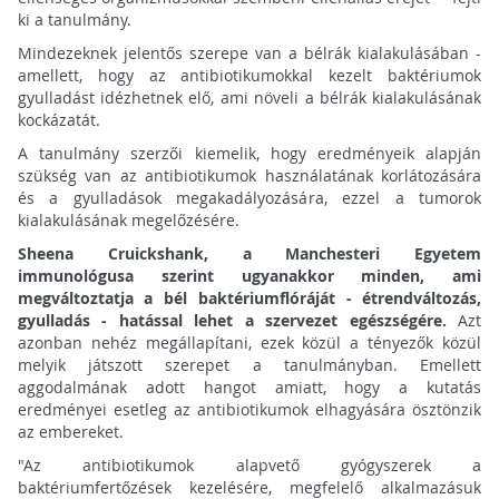
ki a tanulmány.
Mindezeknek jelentős szerepe van a bélrák kialakulásában -
amellett, hogy az antibiotikumokkal kezelt baktériumok
gyulladást idézhetnek elő, ami növeli a bélrák kialakulásának
kockázatát.
A tanulmány szerzői kiemelik, hogy eredményeik alapján
szükség van az antibiotikumok használatának korlátozására
és a gyulladások megakadályozására, ezzel a tumorok
kialakulásának megelőzésére.
Sheena Cruickshank, a Manchesteri Egyetem
immunológusa szerint ugyanakkor minden, ami
megváltoztatja a bél baktériumflóráját - étrendváltozás,
gyulladás - hatással lehet a szervezet egészségére.
Azt
azonban nehéz megállapítani, ezek közül a tényezők közül
melyik játszott szerepet a tanulmányban. Emellett
aggodalmának adott hangot amiatt, hogy a kutatás
eredményei esetleg az antibiotikumok elhagyására ösztönzik
az embereket.
"Az antibiotikumok alapvető gyógyszerek a
baktériumfertőzések kezelésére, megfelelő alkalmazásuk