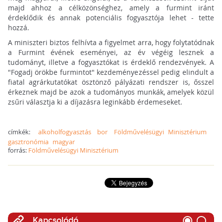
majd ahhoz a célközönséghez, amely a furmint iránt
érdeklődik és annak potenciális fogyasztója lehet - tette
hozzá.
A miniszteri biztos felhívta a figyelmet arra, hogy folytatódnak
a Furmint évének eseményei, az év végéig lesznek a
tudományt, illetve a fogyasztókat is érdeklő rendezvények. A
"Fogadj örökbe furmintot" kezdeményezéssel pedig elindult a
fiatal agrárkutatókat ösztönző pályázati rendszer is, ősszel
érkeznek majd be azok a tudományos munkák, amelyek közül
zsűri választja ki a díjazásra leginkább érdemeseket.
címkék:
alkoholfogyasztás
bor
Földművelésügyi Minisztérium
gasztronómia
magyar
forrás:
Földművelésügyi Minisztérium
Kapcsolódó