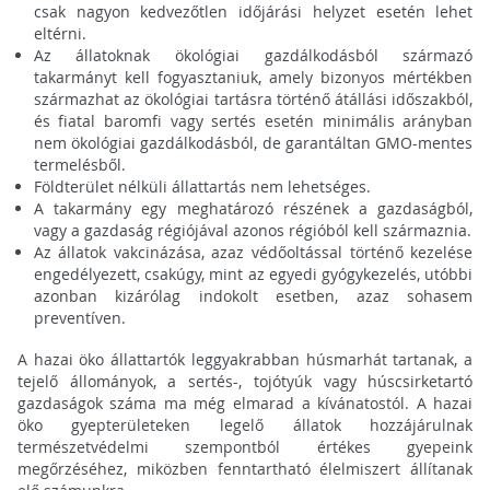
csak nagyon kedvezőtlen időjárási helyzet esetén lehet
eltérni.
Az állatoknak ökológiai gazdálkodásból származó
takarmányt kell fogyasztaniuk, amely bizonyos mértékben
származhat az ökológiai tartásra történő átállási időszakból,
és fiatal baromfi vagy sertés esetén minimális arányban
nem ökológiai gazdálkodásból, de garantáltan GMO-mentes
termelésből.
Földterület nélküli állattartás nem lehetséges.
A takarmány egy meghatározó részének a gazdaságból,
vagy a gazdaság régiójával azonos régióból kell származnia.
Az állatok vakcinázása, azaz védőoltással történő kezelése
engedélyezett, csakúgy, mint az egyedi gyógykezelés, utóbbi
azonban kizárólag indokolt esetben, azaz sohasem
preventíven.
A hazai öko állattartók leggyakrabban húsmarhát tartanak, a
tejelő állományok, a sertés-, tojótyúk vagy húscsirketartó
gazdaságok száma ma még elmarad a kívánatostól. A hazai
öko gyepterületeken legelő állatok hozzájárulnak
természetvédelmi szempontból értékes gyepeink
megőrzéséhez, miközben fenntartható élelmiszert állítanak