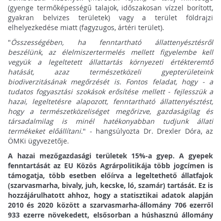
(gyenge termőképességű talajok, időszakosan vízzel borított,
gyakran belvizes területek) vagy a terület földrajzi
elhelyezkedése miatt (fagyzugos, ártéri terület).
"
Összességében, ha fenntartható állattenyésztésről
beszélünk, az élelmiszertermelés mellett figyelembe kell
vegyük a legeltetett állattartás környezeti értékteremtő
hatását, azaz természetközeli gyepterületeink
biodiverzitásának megőrzését is. Fontos feladat, hogy - a
tudatos fogyasztási szokások erősítése mellett - fejlesszük a
hazai, legeltetésre alapozott, fenntartható állattenyésztést,
hogy a természetközeliséget megőrizve, gazdaságilag és
társadalmilag is minél hatékonyabban tudjunk állati
termékeket előállítani.
" - hangsúlyozta Dr. Drexler Dóra, az
ÖMKi ügyvezetője.
A hazai mezőgazdasági területek 15%-a gyep. A gyepek
fenntartását az EU Közös Agrárpolitikája több jogcímen is
támogatja, több esetben előírva a legeltethető állatfajok
(szarvasmarha, bivaly, juh, kecske, ló, szamár) tartását. Ez is
hozzájárulhatott ahhoz, hogy a statisztikai adatok alapján
2010 és 2020 között a szarvasmarha-állomány 706 ezerről
933 ezerre növekedett, elsősorban a húshasznú állomány