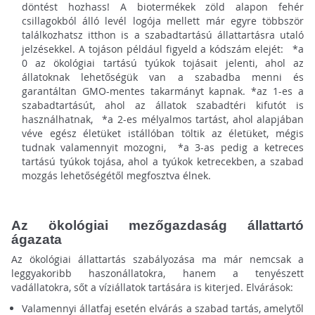
döntést hozhass! A biotermékek zöld alapon fehér
csillagokból álló levél logója mellett már egyre többször
találkozhatsz itthon is a szabadtartású állattartásra utaló
jelzésekkel. A tojáson például figyeld a kódszám elejét: *a
0 az ökológiai tartású tyúkok tojásait jelenti, ahol az
állatoknak lehetőségük van a szabadba menni és
garantáltan GMO-mentes takarmányt kapnak. *az 1-es a
szabadtartásút, ahol az állatok szabadtéri kifutót is
használhatnak, *a 2-es mélyalmos tartást, ahol alapjában
véve egész életüket istállóban töltik az életüket, mégis
tudnak valamennyit mozogni, *a 3-as pedig a ketreces
tartású tyúkok tojása, ahol a tyúkok ketrecekben, a szabad
mozgás lehetőségétől megfosztva élnek.
Az ökológiai mezőgazdaság állattartó
ágazata
Az ökológiai állattartás szabályozása ma már nemcsak a
leggyakoribb haszonállatokra, hanem a tenyészett
vadállatokra, sőt a víziállatok tartására is kiterjed. Elvárások:
Valamennyi állatfaj esetén elvárás a szabad tartás, amelytől