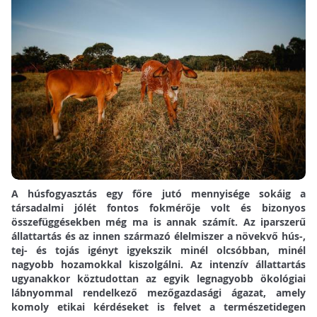
A húsfogyasztás egy főre jutó mennyisége sokáig a
társadalmi jólét fontos fokmérője volt és bizonyos
összefüggésekben még ma is annak számít. Az iparszerű
állattartás és az innen származó élelmiszer a növekvő hús-,
tej- és tojás igényt igyekszik minél olcsóbban, minél
nagyobb hozamokkal kiszolgálni. Az intenzív állattartás
ugyanakkor köztudottan az egyik legnagyobb ökológiai
lábnyommal rendelkező mezőgazdasági ágazat, amely
komoly etikai kérdéseket is felvet a természetidegen