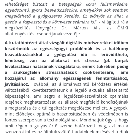
lehetőséget biztosít a betegségek korai felismerésére,
egyedszintű, gyors beavatkozásokra, amelyekkel sok esetben
megelőzhető a gyógyszeres kezelés. Ez előnyös az állat, a
gazda, a fogyasztó és a környezet számára is.
” - világított rá a
megközelítés lényegére Dr. Márton Aliz, az ÖMKi
állattenyésztési csoportjának vezetője.
A kutatóintézet által vizsgált digitális módszerekkel időben
kiszűrhetők az egészségügyi problémák és a hatékony
beavatkozásokkal a gyógyulási idő is lerövidíthető,
lehetőség van az állatokat ért stressz (pl. borjak
leválasztása) hatásának vizsgálatára, ennek tükrében pedig
a szükségtelen stresszhatások csökkentésére, ami
hozzájárul az állomány egészségének fenntartásához,
javításához.
Továbbá, az állományszintű kérődzési értékek
változásából következtethetünk a legelő aktuális állateltartó
képességére, ami segíti a legelőszakaszváltások optimális
idejének meghatározását, az állatok megfelelő kondíciójának
a megtartása és a túllegeltetés megelőzése mellett. A gyepek,
mint élőhelyek optimális hasznosításában és védelmében is
fontos szerepe van a technológiának. Mondhatjuk úgy is, hogy
amit régen a gulyás értő szeme határozott meg, azt ma a
szenzorokkal és az általuk gyűjtött adatok elemzésével tudjuk