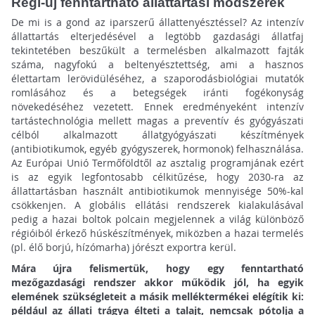
Régi-új fenntartható állattartási módszerek
De mi is a gond az iparszerű állattenyésztéssel? Az intenzív
állattartás elterjedésével a legtöbb gazdasági állatfaj
tekintetében beszűkült a termelésben alkalmazott fajták
száma, nagyfokú a beltenyésztettség, ami a hasznos
élettartam lerövidüléséhez, a szaporodásbiológiai mutatók
romlásához és a betegségek iránti fogékonyság
növekedéséhez vezetett. Ennek eredményeként intenzív
tartástechnológia mellett magas a preventív és gyógyászati
célból alkalmazott állatgyógyászati készítmények
(antibiotikumok, egyéb gyógyszerek, hormonok) felhasználása.
Az Európai Unió Termőföldtől az asztalig programjának ezért
is az egyik legfontosabb célkitűzése, hogy 2030-ra az
állattartásban használt antibiotikumok mennyisége 50%-kal
csökkenjen. A globális ellátási rendszerek kialakulásával
pedig a hazai boltok polcain megjelennek a világ különböző
régióiból érkező húskészítmények, miközben a hazai termelés
(pl. élő borjú, hízómarha) jórészt exportra kerül.
Mára újra felismertük, hogy egy fenntartható
mezőgazdasági rendszer akkor működik jól, ha egyik
elemének szükségleteit a másik melléktermékei elégítik ki:
például az állati trágya élteti a talajt, nemcsak pótolja a