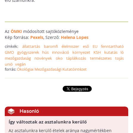
elő számunkra.
Az
ÖMKI
módosított sajtóközleménye
Kép forrása:
Pexels
, Szerző:
Helena Lopes
címkék:
állattartás
baromfi
élelmiszer
eső
EU
fenntartható
GMO
gyógyszerek
hús
innováció
környezet
KSH
kutatás
ló
mezőgazdaság
növények
öko
táplálkozás
természetes
tojás
unió
vegán
forrás:
Ökológiai Mezőgazdasági Kutatóintézet
Hasonló
Így változtak az asztalunkra kerülő
alapélelmiszerek arányai az elmúlt 100 évben
Az asztalunkra kerülő ételek aránya nagymértékben