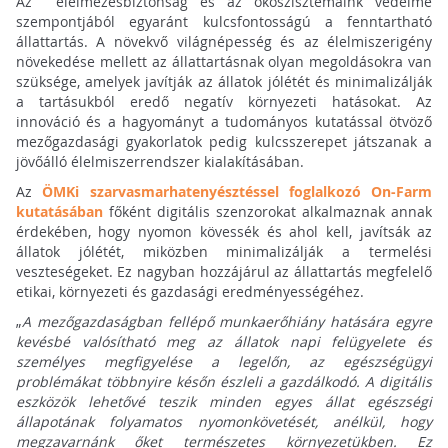
Az élelmezésbiztonság és az ökoszisztémáink védelme
szempontjából egyaránt kulcsfontosságú a fenntartható
állattartás. A növekvő világnépesség és az élelmiszerigény
növekedése mellett az állattartásnak olyan megoldásokra van
szüksége, amelyek javítják az állatok jólétét és minimalizálják
a tartásukból eredő negatív környezeti hatásokat. Az
innováció és a hagyományt a tudományos kutatással ötvöző
mezőgazdasági gyakorlatok pedig kulcsszerepet játszanak a
jövőálló élelmiszerrendszer kialakításában.
Az
ÖMKi szarvasmarhatenyésztéssel foglalkozó On-Farm
kutatásában
főként digitális szenzorokat alkalmaznak annak
érdekében, hogy nyomon kövessék és ahol kell, javítsák az
állatok jólétét, miközben minimalizálják a termelési
veszteségeket. Ez nagyban hozzájárul az állattartás megfelelő
etikai, környezeti és gazdasági eredményességéhez.
„
A mezőgazdaságban fellépő munkaerőhiány hatására egyre
kevésbé valósítható meg az állatok napi felügyelete és
személyes megfigyelése a legelőn, az egészségügyi
problémákat többnyire későn észleli a gazdálkodó. A digitális
eszközök lehetővé teszik minden egyes állat egészségi
állapotának folyamatos nyomonkövetését, anélkül, hogy
megzavarnánk őket természetes környezetükben. Ez