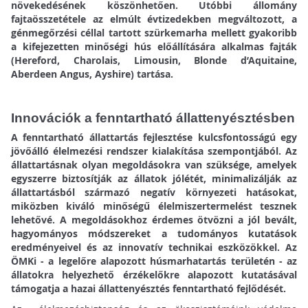
növekedésének köszönhetően. Utóbbi állomány
fajtaösszetétele az elmúlt évtizedekben megváltozott, a
génmegőrzési céllal tartott szürkemarha mellett gyakoribb
a kifejezetten minőségi hús előállítására alkalmas fajták
(Hereford, Charolais, Limousin, Blonde d’Aquitaine,
Aberdeen Angus, Ayshire) tartása.
Innovációk a fenntartható állattenyésztésben
A fenntartható állattartás fejlesztése kulcsfontosságú egy
jövőálló élelmezési rendszer kialakítása szempontjából. Az
állattartásnak olyan megoldásokra van szüksége, amelyek
egyszerre biztosítják az állatok jólétét, minimalizálják az
állattartásból származó negatív környezeti hatásokat,
miközben kiváló minőségű élelmiszertermelést tesznek
lehetővé. A megoldásokhoz érdemes ötvözni a jól bevált,
hagyományos módszereket a tudományos kutatások
eredményeivel és az innovatív technikai eszközökkel. Az
ÖMKi - a legelőre alapozott húsmarhatartás területén - az
állatokra helyezhető érzékelőkre alapozott kutatásával
támogatja a hazai állattenyésztés fenntartható fejlődését.