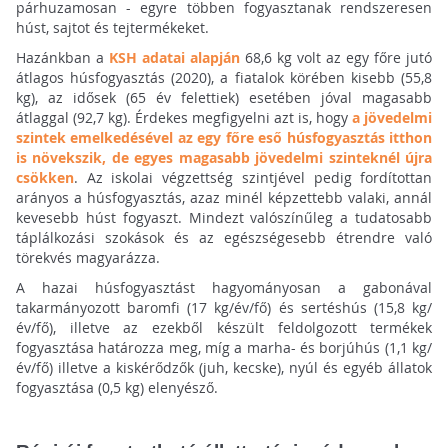
párhuzamosan - egyre többen fogyasztanak rendszeresen
húst, sajtot és tejtermékeket.
Hazánkban a
KSH adatai alapján
68,6 kg volt az egy főre jutó
átlagos húsfogyasztás (2020), a fiatalok körében kisebb (55,8
kg), az idősek (65 év felettiek) esetében jóval magasabb
átlaggal (92,7 kg). Érdekes megfigyelni azt is, hogy
a jövedelmi
szintek emelkedésével az egy főre eső húsfogyasztás itthon
is növekszik, de egyes magasabb jövedelmi szinteknél újra
csökken
. Az iskolai végzettség szintjével pedig fordítottan
arányos a húsfogyasztás, azaz minél képzettebb valaki, annál
kevesebb húst fogyaszt. Mindezt valószínűleg a tudatosabb
táplálkozási szokások és az egészségesebb étrendre való
törekvés magyarázza.
A hazai húsfogyasztást hagyományosan a gabonával
takarmányozott baromfi (17 kg/év/fő) és sertéshús (15,8 kg/
év/fő), illetve az ezekből készült feldolgozott termékek
fogyasztása határozza meg, míg a marha- és borjúhús (1,1 kg/
év/fő) illetve a kiskérődzők (juh, kecske), nyúl és egyéb állatok
fogyasztása (0,5 kg) elenyésző.