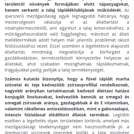
területről növények formájában elvitt tápanyagokat,
hanem serkenti a talaj táplálékhálójának működését.
Az
iparszerű mezőgazdaság egyik legnagyobb hátránya, hogy
mesterségesen választja el az állattartást a
növénytermesztéstől, ami egyrészt a talaj kimerüléséhez, a
műtrágyahasználatól való függőséghez, másrészt az állati
melléktermékek adott helyen már jelentős problémát okozó
feldúsulásához vezet. Ezzel szemben a legeltetésre alapozott
állattartás mindmáig megvalósítja a körforgást a
gazdálkodásban, természetközeli környezetbe helyezve az
állatokat, ahol szabadon mozoghatnak, táplálkozhatnak,
trágyájukkal pedig javítják a talaj termékenységét.
Számos kutatás bizonyítja, hogy a fűvel táplált marha
szövetei és teje kedvezőbb zsírsavprofillal rendelkeznek,
nagyobb arányban tartalmaznak kedvező élettani hatású
konjugált linolsavakat, kedvezőbb bennük az omega3 és
omega6 zsírsavak aránya, gazdagabbak A és E vitaminban,
valamint rákellenes antioxidánsokban, mint a gabonaalapú,
intenzív hízlalással előállított állatok termékei.
Legtöbb
esetben a legeltetés olyan területeken történik, amelyek más
mezőgazdasági tevékenységgel nem hasznosíthatók pl. a
domborzati viszonyok (meredek lejtők), a talaj minősége