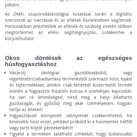
pótolni.
Az ÖMKi szaporodásbiológiai kutatásai során a digitális
szenzorok az ivarzások és az ellések észlelésében segítenek.
Pontosabban jelezhetőek az ellések és szükség esetén időben
megtörténhet az ellési segítségnyújtás, csökkentve a
borjúelhullást.
Okos döntések az egészséges
húsfogyasztáshoz
Vásárolj ökológiai gazdálkodásból, vagy
legeltetett/szabadtartású termelésből származó húst, tojást
és tejtermékeket, amikor csak teheted! Kistermelői termék
esetén a fogyasztói bizalom kulcsa a személyes kapcsolat:
ha van rá lehetőséged, nézd meg a helyi állattartó
gazdaságát, és győződj meg akár személyesen, hogyan
tartja az állatait!
Fogyasztásod környezeti lábnyomát csökkentheted, ha
kevesebb húst eszel; például próbáld ki a húsmentes hétfőt
vagy tarts böjtöt péntekenként!
Figyeld a terméken található címkéket, hogy tudatosabb