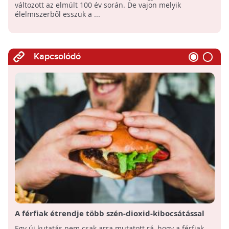
változott az elmúlt 100 év során. De vajon melyik
élelmiszerből esszük a ...
Kapcsolódó
A férfiak étrendje több szén-dioxid-kibocsátással
jár?
Egy új kutatás nem csak arra mutatott rá, hogy a férfiak