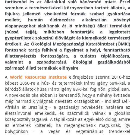
tartásmód és az állatokkal való bánásmód miatt. Ezzel
szemben a természetközeli környezetben tartott állatok, a
fajukra jellemző viselkedési formák szabad gyakorlása
mellett, humán élelmezésre alkalmatlan növényi
alapanyagokat alakítanak át jó minőségű állati termékké
(hússá, tejjé), miközben fenntartják a legeltetett
gyepterületek sokszínű élővilágát és kiemelkedő természeti
értékeit. Az Ökológiai Mezőgazdasági Kutatóintézet (ÖMKi)
fontosnak tartja felhívni a figyelmet a helyi, fenntartható
állattenyésztés fontosságára, a tudatos táplálkozásra,
valamint a szabadtartású, ökológiai gazdálkodásból
származó állati termékek előnyeire.
A
World Resources Institute
előrejelzése szerint 2010-hez
képest 2050-re a hús- és tejtermékek iránti igény 68%-kal, a
kérődző állatok húsa iránti igény 88%-kal fog nőni globálisan.
A növekedés oka abban is keresendő, hogy a néhány évtizede
még harmadik világnak nevezett országokban - Indiától Dél-
Afrikán át Brazíliáig - a gazdasági növekedés hatására az
életszínvonal emelkedik, és százmilliók válnak a globális
középosztály tagjaivá. A táplálkozás az egyik első dolog, amire
az emberek költenek, ha megengedhetik maguknak, így
bolygónkon - a vegán és vegetáriánius trendekkel