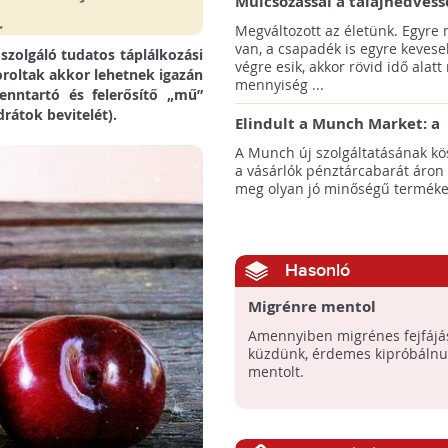
Mulcsozással a talajnedvess
megtartásáért
Megváltozott az életünk. Egyre
van, a csapadék is egyre kevese
zolgáló tudatos táplálkozási
végre esik, akkor rövid idő alatt
oroltak akkor lehetnek igazán
mennyiség ...
fenntartó és felerősítő „mű”
rátok bevitelét).
Elindult a Munch Market: a
pazarláscsökkentő piactér
A Munch új szolgáltatásának k
a vásárlók pénztárcabarát áron
meg olyan jó minőségű termékeke
Hasonló
Migrénre mentol
Amennyiben migrénes fejfájá
küzdünk, érdemes kipróbálnu
mentolt.