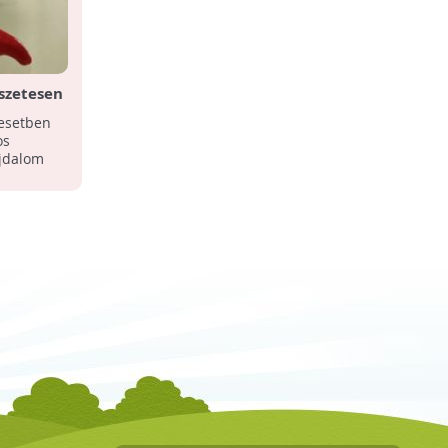
szetesen
 esetben
os
ájdalom