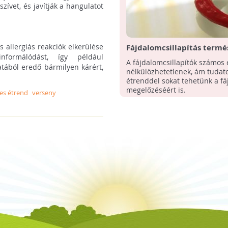
zívet, és javítják a hangulatot
 allergiás reakciók elkerülése
Fájdalomcsillapítás termé
formálódást, így például
2.
A fájdalomcsillapítók számos
atából eredő bármilyen kárért,
nélkülözhetetlenek, ám tudat
étrenddel sokat tehetünk a f
megelőzéséért is.
es étrend
verseny