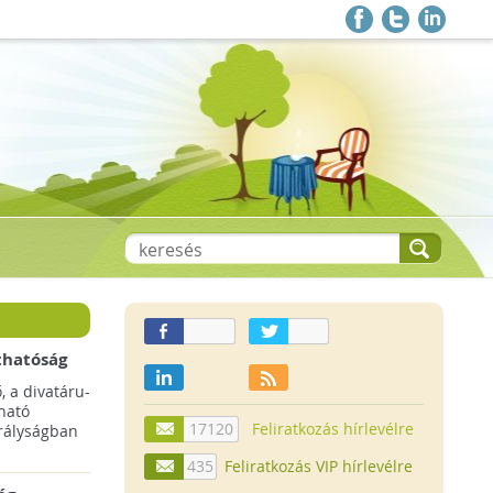
thatóság
pai
, a divatáru-
ltruha
ható
17120
Feliratkozás hírlevélre
rályságban
435
Feliratkozás VIP hírlevélre