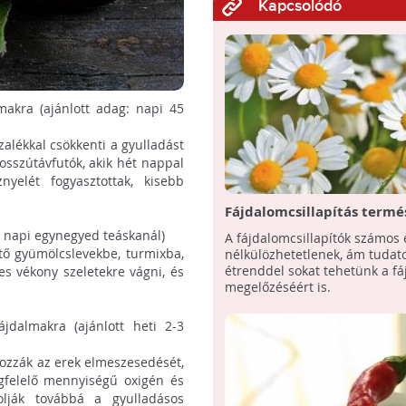
Kapcsolódó
makra (ajánlott adag: napi 45
zalékkal csökkenti a gyulladást
hosszútávfutók, akik hét nappal
nyelét fogyasztottak, kisebb
Fájdalomcsillapítás termé
3.
: napi egynegyed teáskanál)
A fájdalomcsillapítók számos
ő gyümölcslevekbe, turmixba,
nélkülözhetetlenek, ám tudat
étrenddel sokat tehetünk a f
es vékony szeletekre vágni, és
megelőzéséért is.
fájdalmakra (ajánlott heti 2-3
ozzák az erek elmeszesedését,
egfelelő mennyiségű oxigén és
lják továbbá a gyulladásos