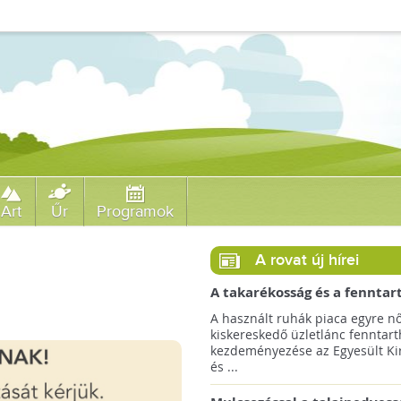
Art
Űr
Programok
A rovat új hírei
A takarékosság és a fenntar
ösztönzésére a Zara 14 euró
A használt ruhák piaca egyre nő
országra terjeszti ki haszná
kiskereskedő üzletlánc fenntart
szolgáltatását!
kezdeményezése az Egyesült Ki
és ...