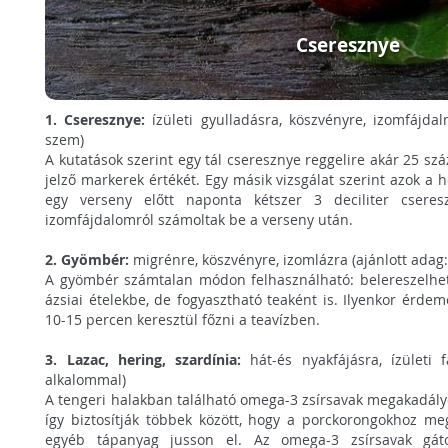
Cseresznye
1. Cseresznye:
ízületi gyulladásra, köszvényre, izomfájdal
szem)
A kutatások szerint egy tál cseresznye reggelire akár 25 szá
jelző markerek értékét. Egy másik vizsgálat szerint azok a 
egy verseny előtt naponta kétszer 3 deciliter cseresz
izomfájdalomról számoltak be a verseny után.
2. Gyömbér:
migrénre, köszvényre, izomlázra (ajánlott adag
A gyömbér számtalan módon felhasználható: belereszelhet
ázsiai ételekbe, de fogyasztható teaként is. Ilyenkor érdem
10-15 percen keresztül főzni a teavízben.
3. Lazac, hering, szardínia:
hát-és nyakfájásra, ízületi 
alkalommal)
A tengeri halakban található omega-3 zsírsavak megakadály
így biztosítják többek között, hogy a porckorongokhoz m
egyéb tápanyag jusson el. Az omega-3 zsírsavak gáto