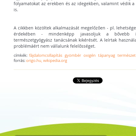
folyamatokat az erekben és az idegekben, valamint védik a s
is.
A cikkben közöltek alkalmazását megelőzően - pl. lehetséges
érdekében - mindenképp javasoljuk a bővebb in
természetgyógyász tanácsának kikérését. A leírtak használ
problémáért nem vállalunk felelősséget.
címkék:
fájdalomcsillapítás
gyömbér
oxigén
tápanyag
természet
forrás:
origo.hu, wikipedia.org