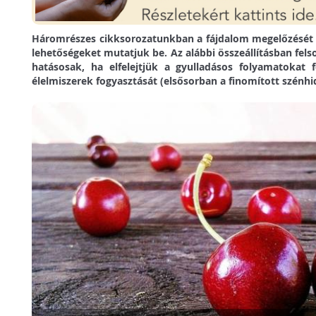
Háromrészes cikksorozatunkban a fájdalom megelőzését s
lehetőségeket mutatjuk be. Az alábbi összeállításban fels
hatásosak, ha elfelejtjük a gyulladásos folyamatokat 
élelmiszerek fogyasztását (elsősorban a finomított szénhid