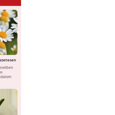
szetesen
 esetben
os
ájdalom