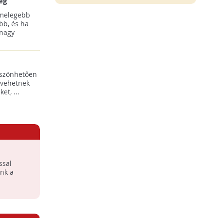
ég
 melegebb
bb, és ha
 nagy
öszönhetően
 vehetnek
t, ...
ssal
nk a