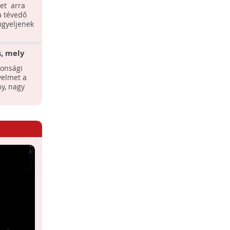
et arra
a tévedő
ügyeljenek
s, mely
tól
tonsági
con
yelmet a
y, nagy