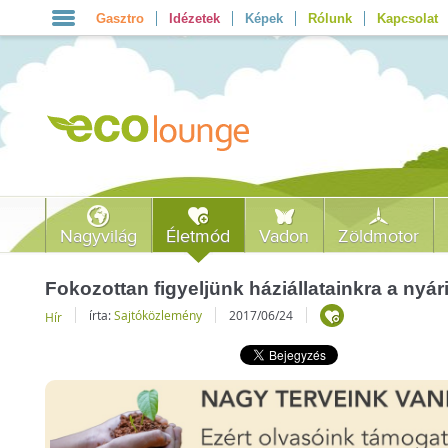
Gasztro
Idézetek
Képek
Rólunk
Kapcsolat
Nagyvilág
Életmód
Vadon
Zöldmotor
Fokozottan figyeljünk háziállatainkra a nyár
írta:
Sajtóközlemény
2017/06/24
Hír