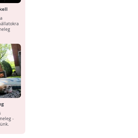
kell
nikulában
 a
állatokra
meleg
eg
s
meleg -
nünk.