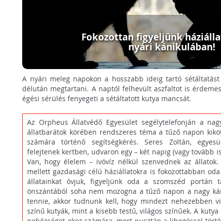
Fokozottan figyeljünk háziálla
nyári kánikulában!
A nyári meleg napokon a hosszabb ideig tartó sétáltatás
délután megtartani. A naptól felhevült aszfaltot is érdemes
égési sérülés fenyegeti a sétáltatott kutya mancsát.
Az Orpheus Állatvédő Egyesület segélytelefonján a nag
állatbarátok körében rendszeres téma a tűző napon kikötöt
számára történő segítségkérés. Seres Zoltán, egyesü
felejtenek kertben, udvaron egy – két napig (vagy tovább 
Van, hogy élelem – ivóvíz nélkül szenvednek az állatok
mellett gazdasági célú háziállatokra is fokozottabban oda k
állatainkat óvjuk, figyeljünk oda a szomszéd portán ta
önszántából soha nem mozogna a tűző napon a nagy káni
tennie, akkor tudnunk kell, hogy mindezt nehezebben vis
színű kutyák, mint a kisebb testű, világos színűek. A kuty
nehézséget okoz számára, mert pusztán a lihegéssel tört