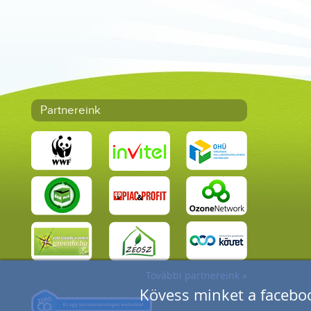
Partnereink
További partnereink »
Kövess minket a faceboo