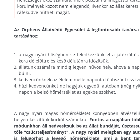
körülmények között nem elegendő, ilyenkor az állat keresi 
ráfeküdve hűtheti magát.
Az Orpheus Állatvédő Egyesület 4 legfontosabb tanácsa
tartásához:
a nagy nyári hőségben se feledkezzünk el a játékról és
kora délelőttre és késő délutánra időzítsük,
állatunk számára mindig legyen hűvös hely, ahova a nap
bújni,
kedvencünknek az élelem mellé naponta többször friss ivóvi
házi kedvencünket ne hagyjuk egyedül autóban (még nyito
napon a belső hőmérséklet az egekbe szökhet.
A nagy nyári magas hőmérsékletet könnyebben átvészeli
helyen készítünk kuckót számukra.
Fontos a napjában többs
módunkban áll nedvesítsük be az állat bundáját, úsztass
tőle "csúcsteljesítményt". A nagy nyári melegben egy aut
is felugorhat a levegő hőmérséklete, ami a bent ta