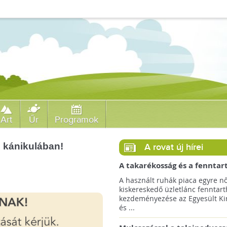
Art
Űr
Programok
i kánikulában!
A rovat új hírei
A takarékosság és a fenntar
ösztönzésére a Zara 14 euró
A használt ruhák piaca egyre nő
országra terjeszti ki haszná
kiskereskedő üzletlánc fenntart
szolgáltatását!
kezdeményezése az Egyesült Ki
és ...