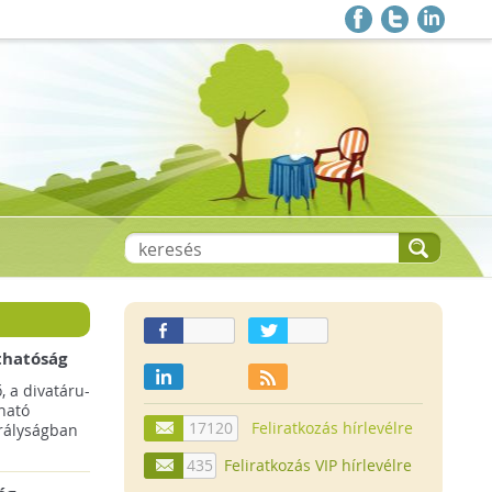
thatóság
pai
, a divatáru-
ltruha
ható
17120
Feliratkozás hírlevélre
rályságban
435
Feliratkozás VIP hírlevélre