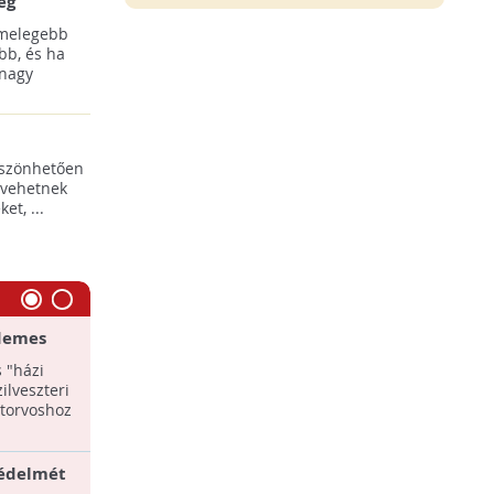
ég
 melegebb
bb, és ha
 nagy
öszönhetően
 vehetnek
t, ...
rdemes
Január elsejétől tilos kutyát láncon
knak
tartani
 "házi
Az állatvédelmi törvény 2016-tól életbe
ilveszteri
lépő rendelkezése szerint egyáltalán
atorvoshoz
nem lehet tartósan kiláncolni egy
kutyát.
védelmét