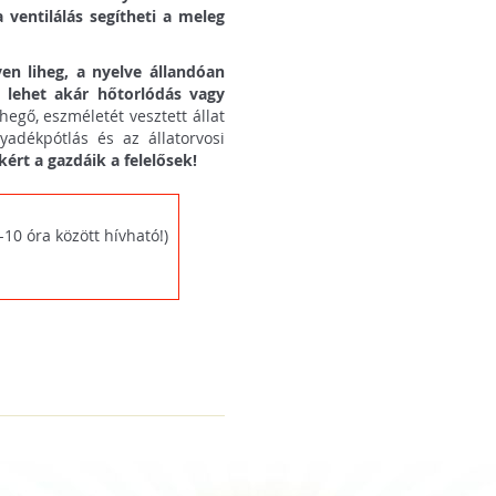
 ventilálás segítheti a meleg
ven liheg, a nyelve állandóan
j lehet akár hőtorlódás vagy
hegő, eszméletét vesztett állat
yadékpótlás és az állatorvosi
kért a gazdáik a felelősek!
10 óra között hívható!)