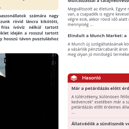
Mulcsozással a talajnedvess
megtartásáért
Megváltozott az életünk. Egyre
van, a csapadék is egyre kevese
haszonállatok számára nagy
végre esik, akkor rövid idő alatt
zunk rövid láncra kikötött,
mennyiség ...
riss ivóvíz nélkül tartott
let idején a rosszul tartott
Elindult a Munch Market: a
ly hosszú távon pusztuláshoz
pazarláscsökkentő piactér
A Munch új szolgáltatásának k
a vásárlók pénztárcabarát áron
meg olyan jó minőségű termékeke
Hasonló
Már a petárdázás előtt é
nyugtatót kérni az állato
A túlérzékeny, különösen félős
kedvencek" esetében már a sz
petárdázás előtt érdemes áll
...
Állatvédők a sündisznók 