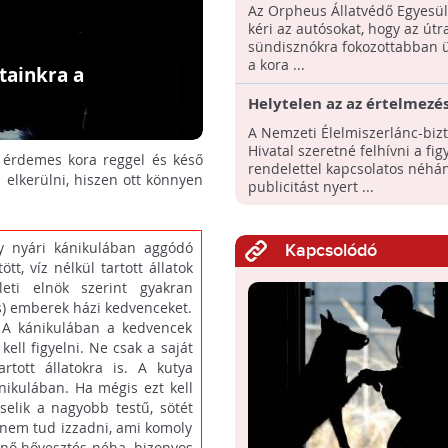
kérik az autósoktól
Az Orpheus Állatvédő Egyesül
kéri az autósokat, hogy az útr
sündisznókra fokozottabban 
a kora ...
tainkra a
Helytelen az az értelmezé
szerint a kutyákat mostan
A Nemzeti Élelmiszerlánc-biz
egyáltalán nem lehet lán
Hivatal szeretné felhívni a fig
t érdemes kora reggel és késő
tartani!
rendelettel kapcsolatos néhán
 elkerülni, hiszen ott könnyen
publicitást nyert ...
y nyári kánikulában aggódó
Kapcsolódó
t, víz nélkül tartott állatok
leti elnök szerint gyakran
is) emberek házi kedvenceket.
. A kánikulában a kedvencek
ell figyelni. Ne csak a saját
rtott állatokra is. A kutya
kulában. Ha mégis ezt kell
elik a nagyobb testű, sötét
a nem tud izzadni, ami komoly
énő hővesztés néha, bizonyos