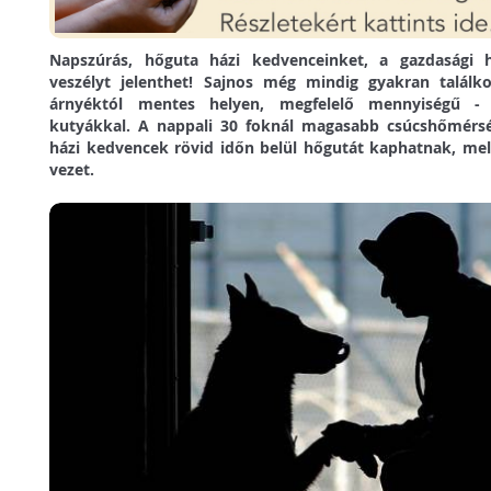
Napszúrás, hőguta házi kedvenceinket, a gazdasági 
veszélyt jelenthet! Sajnos még mindig gyakran találko
árnyéktól mentes helyen, megfelelő mennyiségű - f
kutyákkal. A nappali 30 foknál magasabb csúcshőmérsék
házi kedvencek rövid időn belül hőgutát kaphatnak, me
vezet.