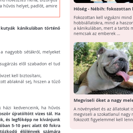
a hűvös helyet, padlót, amire
Hőség - Nébih: fokozottan 
vigyázni az állatokra a ká
Fokozottan kell vigyázni mind
hobbiállatokra, mind a haszon
a kánikulában, mert a tartós 
 kutyák kánikulában történő
nemcsak az emberek ...
 a nagyobb sétákról, melyeket
sugárzás elől szabadon el tud
zet kell biztosítani,
tt ablaknál se), hiszen a tűző
Megviseli őket a nagy mel
k házi kedvenceink, ha hűvös
A növényeket és az állatokat i
zör újratöltött vizes tál. Ha
megviseli a szokatlanul nagy 
uk, és legfőképp ne kívánjunk
fokozott figyelemmel kell len
óban 5-10 perc alatt 60 fokra
rtózkodó élőlények számára