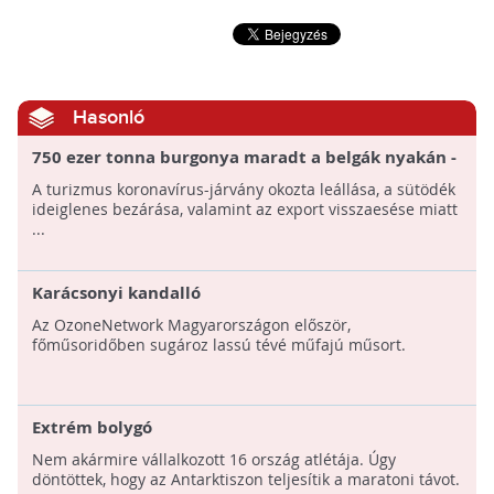
Hasonló
750 ezer tonna burgonya maradt a belgák nyakán -
Kampányt indítottak az élelmiszerpazarlás ellen
A turizmus koronavírus-járvány okozta leállása, a sütödék
ideiglenes bezárása, valamint az export visszaesése miatt
...
Karácsonyi kandalló
Az OzoneNetwork Magyarországon először,
főműsoridőben sugároz lassú tévé műfajú műsort.
Extrém bolygó
Nem akármire vállalkozott 16 ország atlétája. Úgy
döntöttek, hogy az Antarktiszon teljesítik a maratoni távot.