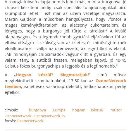
A ropogtatnivaló alapja nem is lehet más, mint a burgonya. Jó
chipset készíteni pedig csak speciális tulajdonságokkal bíró
krumpliból lehet - ezt már az üzem vezetője magyarázza.
Martin Gajdolin a műsorban hangsúlyozza, hogy „fontos a
magas keményítőtartalom, az alacsony cukortartalom, és
lényeges, hogy a burgonya jól tűrje a tárolást.” A kiváló
alapanyagon, és a legmodernebb gyártási eljárásokon túl az
elhivatottságra is szükség van az ízletes, és minőségi termék
előállításához - vallja az üzemvezető, aki egy titkot is elárul:
„Mi mindnyájan chipsimádók vagyunk itt a gyárban. És egy
valami tény, a sütőből frissen, melegében kijövő, jó 40-45
Celsius fokos burgonyachips a legjobb és a legfinomabb.”
A „
Hogyan készül? Megmutatjuk!
” című műsor
megtekinthető szombatonként, 17:30-kor az
OzoneNetwork
tévében
, ismétlések vasárnap délelőtt, hétköznapokon pedig
éjfélkor.
címkék:
burgonya
Európa
hogyan készül?
műsor
OzoneNetwork
OzoneNetwork TV
forrás:
OzoneNetwork