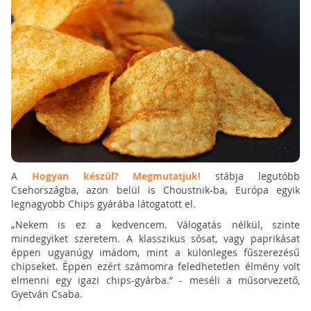
A
Hogyan készül? Megmutatjuk!
stábja legutóbb
Csehországba, azon belül is Choustnik-ba, Európa egyik
legnagyobb Chips gyárába látogatott el.
„Nekem is ez a kedvencem. Válogatás nélkül, szinte
mindegyiket szeretem. A klasszikus sósat, vagy paprikásat
éppen ugyanúgy imádom, mint a különleges fűszerezésű
chipseket. Éppen ezért számomra feledhetetlen élmény volt
elmenni egy igazi chips-gyárba.” - meséli a műsorvezető,
Gyetván Csaba.